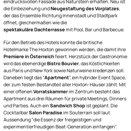
eindrucksvollen Fassade aus Naturstein erhalten. Neu ist
die Einbeziehung und
Neugestaltung des Vorplatzes
,
der das Ensemble Richtung Innenstadt und Stadtpark
öffnet, gleichermaßen wie die
spektakuläre
Dachterrasse
mit Pool, Bar und Barbecue.
Für den Betrieb des Hotels konnte die britische
Hotelmarke The Hoxton gewonnen werden, die damit ihre
Premiere in Österreich
feiert. Herzstück der Gastronomie
wird das ebenerdige
Bistro Bouvier
, das Köstlichkeiten
aus Paris und New York sowie Naturweine kredenzen soll.
Daneben liegt das “
Apartment
”, ein hybrider Event Space,
der zum festen Bestandteil aller Hoxton-Häuser zählt. Mit
einer offenen
Vorratskammer
im Zentrum besteht das
Apartment aus drei Räumen für private Meetings, Dinners
und Parties. Auch ein
Sandwich Shop
ist geplant. Die
Cocktailbar
Salon Paradise
im Souterrain soll laut
Aussendung “die Essenz der freigeistigen und
experimentierfreudigen Beat-Generation einfangen”.