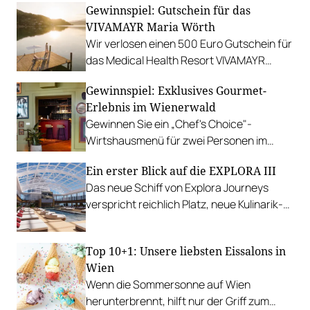
Gewinnspiel: Gutschein für das
Gewinnen Sie eine Auszeit in Tannheim.
VIVAMAYR Maria Wörth
Wir verlosen einen 500 Euro Gutschein für
das Medical Health Resort VIVAMAYR
Maria Wörth.
Gewinnspiel: Exklusives Gourmet-
Erlebnis im Wienerwald
Gewinnen Sie ein „Chef's Choice"-
Wirtshausmenü für zwei Personen im
traditionsreichen Richardhof in
Ein erster Blick auf die EXPLORA III
Gumpoldskirchen.
Das neue Schiff von Explora Journeys
verspricht reichlich Platz, neue Kulinarik-
Konzepte und ein technisches Design-
Update.
Top 10+1: Unsere liebsten Eissalons in
Wien
Wenn die Sommersonne auf Wien
herunterbrennt, hilft nur der Griff zum