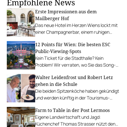
Empfohlene News
Erste Impressionen aus dem
Mailberger Hof
Das neue Hotel im Herzen Wiens lockt mit
einer Champagnerbar, einem ruhigen
Innenhof und historischem Flair.
12 Points für Wien: Die besten ESC
Public-Viewing-Spots
Kein Ticket für die Stadthalle? Kein
Problem! Wir verraten, wo Sie das Song-
Contest-Finale in Wien am besten feiern.
Walter Leidenfrost und Robert Letz
gehen in die Schule
Die beiden Spitzenköche haben gekündigt
und werden künftig in der Tourismus-
Schule Bergheidengasse unterrichten.
Farm to Table in der Post Lermoos
Eigene Landwirtschaft und Jagd:
Küchenchef Thomas Strasser nützt den