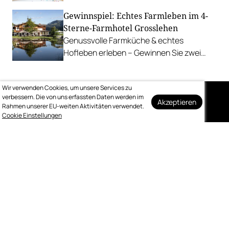
Stanitzel. Bei diesen Betrieben kühlen wir
Gewinnspiel: Echtes Farmleben im 4-
uns am liebsten ab.
Sterne-Farmhotel Grosslehen
Genussvolle Farmküche & echtes
Hofleben erleben – Gewinnen Sie zwei
Nächte inkl. Genuss-Halbpension im
Farmhotel & Chalets.
Wir verwenden Cookies, um unsere Services zu
verbessern. Die von uns erfassten Daten werden im
Akzeptieren
Rahmen unserer EU-weiten Aktivitäten verwendet.
Auf dem Laufenden
Cookie Einstellungen
bleiben
Melden Sie sich kostenlos für unseren
wöchentlichen Newsletter an.