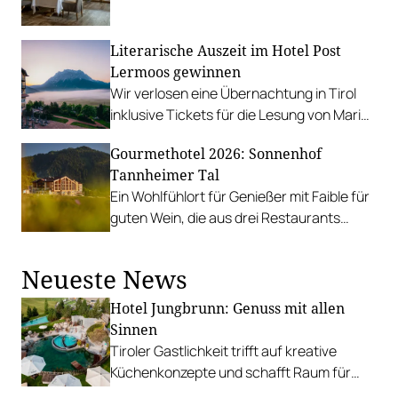
Heimvorteil für herausragende Küche.
Literarische Auszeit im Hotel Post
Lermoos gewinnen
Wir verlosen eine Übernachtung in Tirol
inklusive Tickets für die Lesung von Maria
Köstlinger und Jürgen Maurer am 29.
Gourmethotel 2026: Sonnenhof
November.
Tannheimer Tal
Ein Wohlfühlort für Genießer mit Faible für
guten Wein, die aus drei Restaurants
wählen können.
Neueste News
Hotel Jungbrunn: Genuss mit allen
Sinnen
Tiroler Gastlichkeit trifft auf kreative
Küchenkonzepte und schafft Raum für
sinnliche Geschmackserlebnisse.