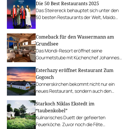
Die 50 Best Restaurants 2025
Das Steirereck behauptet sich unter den
50 besten Restaurants der Welt, Maido
aus Lima führt die Liste an.
Comeback für den Wassermann am
Grundlsee
Das Mondi-Resort eröffnet seine
Gourmetstube mit Küchenchef Johannes
Ganisl neu und setzt auf rein
Esterhazy eröffnet Restaurant Zum
österreichische Fisch-Kulinarik.
Gogosch
Donnerskirchen bekommt nicht nur ein
neues Restaurant, sondern auch den
zweiten Standort der Markthalle
Starkoch Niklas Ekstedt im
Kulinarium Burgenland.
“taubenkobel”
Kulinarisches Duett der gefeierten
Feuerköche. Zuvor noch die Fête