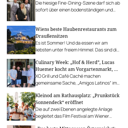
Die hiesige Fine-Dining-Szene darf sich ab
sofort über einen bodenständigen und
leistbaren Neuzugang freuen.
Wiens beste Haubenrestaurants zum
Draußensitzen
Es ist Sommer! Und da essen wir am
liebsten unter freiem Himmel. Das sind die
bestbewerteten Restaurants mit
Culinary Week: „Hof & Herd”, Lucas
Gastgarten.
Huemer kocht am Vorgartenmarkt, …
XO Grill und Café Caché machen
gemeinsame Sache, „Amigos Latinos“ im
Z'SOM, Charles Ingvar gastiert im Patata,
Kleinod am Rathausplatz: „Prunkstück
Richard Rauch kocht in der Riederalm
Sonnendeck“ eröffnet
u.v.m.
Die auf zwei Ebenen angelegte Anlage
begleitet das Film Festival am Wiener
Rathausgelände bis Anfang September