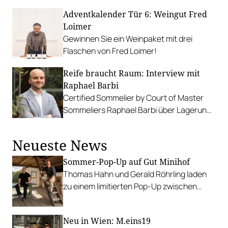
nationale Française mit Alain Weissgerber.
Adventkalender Tür 6: Weingut Fred
Loimer
Gewinnen Sie ein Weinpaket mit drei
Flaschen von Fred Loimer!
Reife braucht Raum: Interview mit
Raphael Barbi
Certified Sommelier by Court of Master
Sommeliers Raphael Barbi über Lagerung,
Überblick am Handy und die Idee hinter
Wine Wallet.
Neueste News
Sommer-Pop-Up auf Gut Minihof
Thomas Hahn und Gerald Röhrling laden
zu einem limitierten Pop-Up zwischen
Garten, Feuer und Tafel.
Neu in Wien: M.eins19