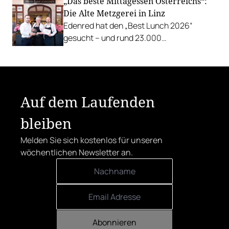
„Das beste Mittagessen Österreichs“:
mit Cocktails, Snacks und
Die Alte Metzgerei in Linz
Veranstaltungsprogramm.
Edenred hat den „Best Lunch 2026“
gesucht – und rund 23.000
Österreicher:innen haben abgestimmt.
Der klare Sieger: die Alte Metzgerei holt
sich den begehrten Award in die Linzer
Herrenstraße.
Auf dem Laufenden
bleiben
Melden Sie sich kostenlos für unseren
wöchentlichen Newsletter an.
Abonnieren