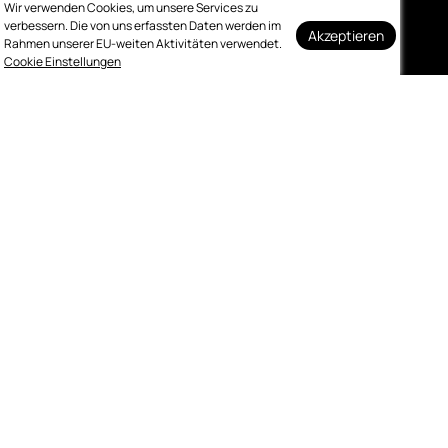
Wir verwenden Cookies, um unsere Services zu
sich den begehrten Award in die Linzer
verbessern. Die von uns erfassten Daten werden im
Herrenstraße.
Akzeptieren
Rahmen unserer EU-weiten Aktivitäten verwendet.
Auf dem Laufenden
Cookie Einstellungen
bleiben
Melden Sie sich kostenlos für unseren
wöchentlichen Newsletter an.
Abonnieren
Kontakt
Impressum
Datenschutz
Bewertung