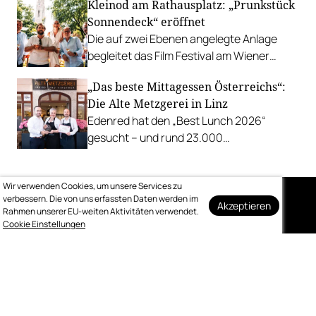
Kleinod am Rathausplatz: „Prunkstück
Richard Rauch kocht in der Riederalm
Sonnendeck“ eröffnet
u.v.m.
Die auf zwei Ebenen angelegte Anlage
begleitet das Film Festival am Wiener
Rathausgelände bis Anfang September
„Das beste Mittagessen Österreichs“:
mit Cocktails, Snacks und
Die Alte Metzgerei in Linz
Veranstaltungsprogramm.
Edenred hat den „Best Lunch 2026“
gesucht – und rund 23.000
Österreicher:innen haben abgestimmt.
Der klare Sieger: die Alte Metzgerei holt
Wir verwenden Cookies, um unsere Services zu
sich den begehrten Award in die Linzer
verbessern. Die von uns erfassten Daten werden im
Herrenstraße.
Akzeptieren
Rahmen unserer EU-weiten Aktivitäten verwendet.
Auf dem Laufenden
Cookie Einstellungen
bleiben
Melden Sie sich kostenlos für unseren
wöchentlichen Newsletter an.