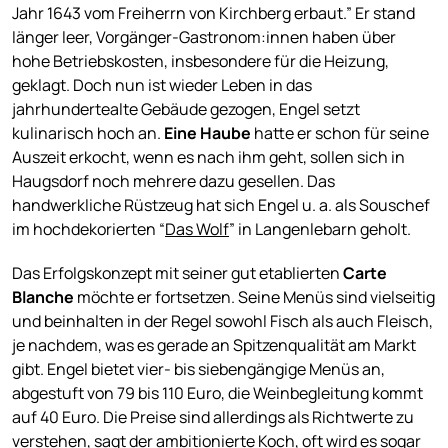
Jahr 1643 vom Freiherrn von Kirchberg erbaut.” Er stand
länger leer, Vorgänger-Gastronom:innen haben über
hohe Betriebskosten, insbesondere für die Heizung,
geklagt. Doch nun ist wieder Leben in das
jahrhundertealte Gebäude gezogen, Engel setzt
kulinarisch hoch an.
Eine Haube
hatte er schon für seine
Auszeit erkocht, wenn es nach ihm geht, sollen sich in
Haugsdorf noch mehrere dazu gesellen. Das
handwerkliche Rüstzeug hat sich Engel u. a. als Souschef
im hochdekorierten “
Das Wolf
” in Langenlebarn geholt.
Das Erfolgskonzept mit seiner gut etablierten
Carte
Blanche
möchte er fortsetzen. Seine Menüs sind vielseitig
und beinhalten in der Regel sowohl Fisch als auch Fleisch,
je nachdem, was es gerade an Spitzenqualität am Markt
gibt. Engel bietet vier- bis siebengängige Menüs an,
abgestuft von 79 bis 110 Euro, die Weinbegleitung kommt
auf 40 Euro. Die Preise sind allerdings als Richtwerte zu
verstehen, sagt der ambitionierte Koch, oft wird es sogar