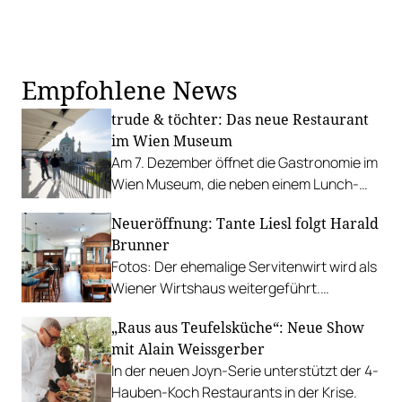
Empfohlene News
trude & töchter: Das neue Restaurant
im Wien Museum
Am 7. Dezember öffnet die Gastronomie im
Wien Museum, die neben einem Lunch-
und Dinner-Spot auch eine Café-Bar mit
Neueröffnung: Tante Liesl folgt Harald
beeindruckendem Blick bereithält.
Brunner
Fotos: Der ehemalige Servitenwirt wird als
Wiener Wirtshaus weitergeführt.
Gastronom Liljan Credico hat eine
„Raus aus Teufelsküche“: Neue Show
Idealbesetzung gefunden.
mit Alain Weissgerber
In der neuen Joyn-Serie unterstützt der 4-
Hauben-Koch Restaurants in der Krise.