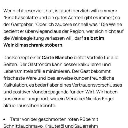
Wer nicht reserviert hat, ist auch herzlich willkommen:
“Eine Käseplatte und ein gutes Achterl gibt es immer”, so
der Gastgeber. "Oder ich zaubere schnell was." Die Weine
bezieht er überwiegend aus der Region, wer sich nicht auf
die Weinbegleitung verlassen will, darf
selbst im
Weinklimaschrank stöbern
.
Das Konzept einer
Carte Blanche
bietet Vorteile für alle
Seiten: Der Gastronom kann besser kalkulieren und
Lebensmittelabfälle minimieren. Der Gast bekommt
frischeste Ware und idealerweise kundenfreundliche
Kalkulation, es bedarf aber eines Vertrauensvorschusses
und positiver Mundpropaganda für den Wirt. Wir haben
uns einmal umgehört, wie ein Menü bei Nicolas Engel
aktuell aussehen könnte:
Tatar von der geschmorten roten Rübe mit
Schnittlauchmayo, Kräuteröl und Sauerrahm