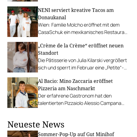
NENI serviert kreative Tacos am
Donaukanal
Wien: Familie Molcho eröffnet mit dem
CasaSchuk ein mexikanisches Restaurant
mit Sandboden und Clubfeeling.
„Crème de la Crème“ eröffnet neuen
Standort
Die Pâtisserie von Julia Kilarski vergrößert
sich und sperrt im Februar eine „Petite“-
Variante in der Wiener
Al Bacio: Mino Zaccaria eröffnet
Kettenbrückengasse auf.
Pizzeria am Naschmarkt
Der erfahrene Gastronom hat den
talentierten Pizzaiolo Alessio Campana
verpflichtet und bietet original
neapolitanische Pizza.
Neueste News
Sommer-Pop-Up auf Gut Minihof