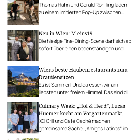
Thomas Hahn und Gerald Röhrling laden
zu einem limitierten Pop-Up zwischen
Garten, Feuer und Tafel.
Neu in Wien: M.eins19
Die hiesige Fine-Dining-Szene darf sich ab
sofort über einen bodenständigen und
leistbaren Neuzugang freuen.
Wiens beste Haubenrestaurants zum
Draußensitzen
Es ist Sommer! Und da essen wir am
liebsten unter freiem Himmel. Das sind die
bestbewerteten Restaurants mit
Culinary Week: „Hof & Herd”, Lucas
Gastgarten.
Huemer kocht am Vorgartenmarkt, …
XO Grill und Café Caché machen
gemeinsame Sache, „Amigos Latinos“ im
Z'SOM, Charles Ingvar gastiert im Patata,