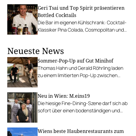
und coole Events.
Geri Tsai und Top Spirit präsentieren
Bottled Cocktails
Die Bar im eigenen Kühlschrank: Cocktail-
Klassiker Pina Colada, Cosmopolitan und
Espresso Martini sind “ready-to-drink”.
Neueste News
Sommer-Pop-Up auf Gut Minihof
Thomas Hahn und Gerald Röhrling laden
zu einem limitierten Pop-Up zwischen
Garten, Feuer und Tafel.
Neu in Wien: M.eins19
Die hiesige Fine-Dining-Szene darf sich ab
sofort über einen bodenständigen und
leistbaren Neuzugang freuen.
Wiens beste Haubenrestaurants zum