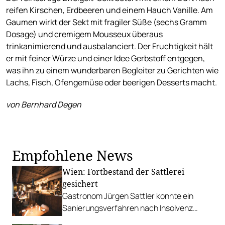
reifen Kirschen, Erdbeeren und einem Hauch Vanille. Am
Gaumen wirkt der Sekt mit fragiler Süße (sechs Gramm
Dosage) und cremigem Mousseux überaus
trinkanimierend und ausbalanciert. Der Fruchtigkeit hält
er mit feiner Würze und einer Idee Gerbstoff entgegen,
was ihn zu einem wunderbaren Begleiter zu Gerichten wie
Lachs, Fisch, Ofengemüse oder beerigen Desserts macht.
von Bernhard Degen
Empfohlene News
Wien: Fortbestand der Sattlerei
gesichert
Gastronom Jürgen Sattler konnte ein
Sanierungsverfahren nach Insolvenz
erfolgreich abschließen und startet neu