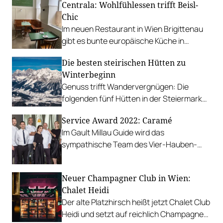
Centrala: Wohlfühlessen trifft Beisl-
durch.
Chic
Im neuen Restaurant in Wien Brigittenau
gibt es bunte europäische Küche in
entspannter Wirtshaus-Manier.
Die besten steirischen Hütten zu
Winterbeginn
Genuss trifft Wandervergnügen: Die
folgenden fünf Hütten in der Steiermark
versprechen beste Kulinarik inmitten
Service Award 2022: Caramé
winterlicher Idylle.
Im Gault Millau Guide wird das
sympathische Team des Vier-Hauben-
Betriebs am Wörthersee für
aufmerksames und kompetentes Service
Neuer Champagner Club in Wien:
ausgezeichnet.
Chalet Heidi
Der alte Platzhirsch heißt jetzt Chalet Club
Heidi und setzt auf reichlich Champagner