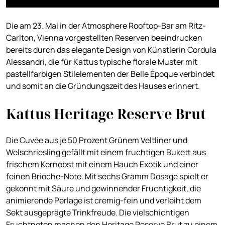
Die am 23. Mai in der Atmosphere Rooftop-Bar am Ritz-
Carlton, Vienna vorgestellten Reserven beeindrucken
bereits durch das elegante Design von Künstlerin Cordula
Alessandri, die für Kattus typische florale Muster mit
pastellfarbigen Stilelementen der Belle Époque verbindet
und somit an die Gründungszeit des Hauses erinnert.
Kattus Heritage Reserve Brut
Die Cuvée aus je 50 Prozent Grünem Veltliner und
Welschriesling gefällt mit einem fruchtigen Bukett aus
frischem Kernobst mit einem Hauch Exotik und einer
feinen Brioche-Note. Mit sechs Gramm Dosage spielt er
gekonnt mit Säure und gewinnender Fruchtigkeit, die
animierende Perlage ist cremig-fein und verleiht dem
Sekt ausgeprägte Trinkfreude. Die vielschichtigen
Fruchtnoten machen den Heritage Reserve Brut zu einem