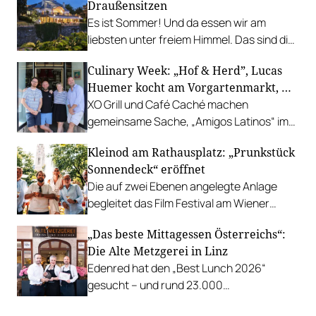
Draußensitzen
Es ist Sommer! Und da essen wir am
liebsten unter freiem Himmel. Das sind die
bestbewerteten Restaurants mit
Culinary Week: „Hof & Herd”, Lucas
Gastgarten.
Huemer kocht am Vorgartenmarkt, …
XO Grill und Café Caché machen
gemeinsame Sache, „Amigos Latinos“ im
Z'SOM, Charles Ingvar gastiert im Patata,
Kleinod am Rathausplatz: „Prunkstück
Richard Rauch kocht in der Riederalm
Sonnendeck“ eröffnet
u.v.m.
Die auf zwei Ebenen angelegte Anlage
begleitet das Film Festival am Wiener
Rathausgelände bis Anfang September
„Das beste Mittagessen Österreichs“:
mit Cocktails, Snacks und
Die Alte Metzgerei in Linz
Veranstaltungsprogramm.
Edenred hat den „Best Lunch 2026“
gesucht – und rund 23.000
Österreicher:innen haben abgestimmt.