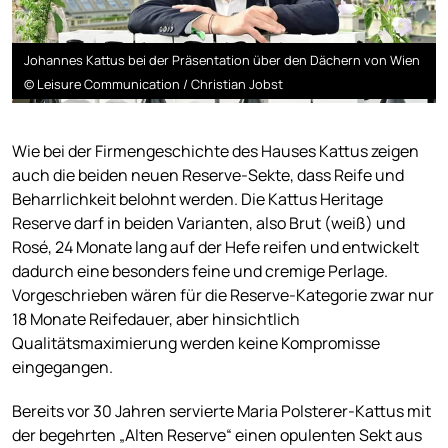
Johannes Kattus bei der Präsentation über den Dächern von Wien
© Leisure Communication / Christian Jobst
Wie bei der Firmengeschichte des Hauses Kattus zeigen
auch die beiden neuen Reserve-Sekte, dass Reife und
Beharrlichkeit belohnt werden. Die Kattus Heritage
Reserve darf in beiden Varianten, also Brut (weiß) und
Rosé, 24 Monate lang auf der Hefe reifen und entwickelt
dadurch eine besonders feine und cremige Perlage.
Vorgeschrieben wären für die Reserve-Kategorie zwar nur
18 Monate Reifedauer, aber hinsichtlich
Qualitätsmaximierung werden keine Kompromisse
eingegangen.
Bereits vor 30 Jahren servierte Maria Polsterer-Kattus mit
der begehrten „Alten Reserve“ einen opulenten Sekt aus