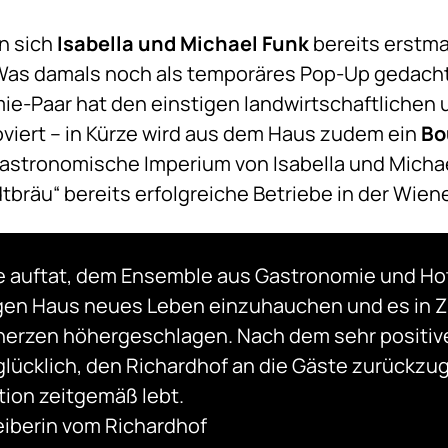
n sich
Isabella und Michael Funk
bereits erstma
Was damals noch als temporäres Pop-Up gedacht
-Paar hat den einstigen landwirtschaftlichen 
oviert – in Kürze wird aus dem Haus zudem ein
Bo
astronomische Imperium von Isabella und Michae
bräu“ bereits erfolgreiche Betriebe in der Wien
ce auftat, dem Ensemble aus Gastronomie und Ho
gen Haus neues Leben einzuhauchen und es in Z
erzen höhergeschlagen. Nach dem sehr positiv
 glücklich, den Richardhof an die Gäste zurückz
tion zeitgemäß lebt.
reiberin vom Richardhof