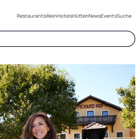
Restaurants
Wein
Hotels
Hütten
News
Events
Suche