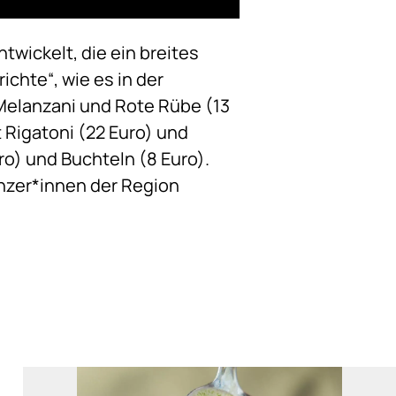
wickelt, die ein breites
chte“, wie es in der
 Melanzani und Rote Rübe (13
t Rigatoni (22 Euro) und
ro) und Buchteln (8 Euro).
inzer*innen der Region