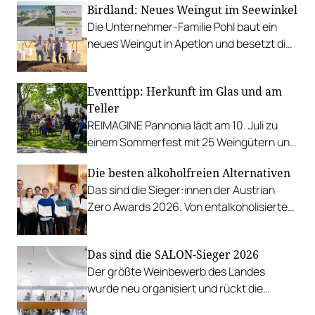
Birdland: Neues Weingut im Seewinkel
Die Unternehmer-Familie Pohl baut ein
neues Weingut in Apetlon und besetzt die
Schlüsselpositionen hochkarätig.
Eventtipp: Herkunft im Glas und am
Teller
REIMAGINE Pannonia lädt am 10. Juli zu
einem Sommerfest mit 25 Weingütern und
authentischer Kulinarik in das Bio-Landgut
Die besten alkoholfreien Alternativen
Esterhazy.
Das sind die Sieger:innen der Austrian
Zero Awards 2026. Von entalkoholisierten
Weinen über Traubensaft und Verjus bis
zu Proxies.
Das sind die SALON-Sieger 2026
Der größte Weinbewerb des Landes
wurde neu organisiert und rückt die
Rebsorten wieder mehr in den