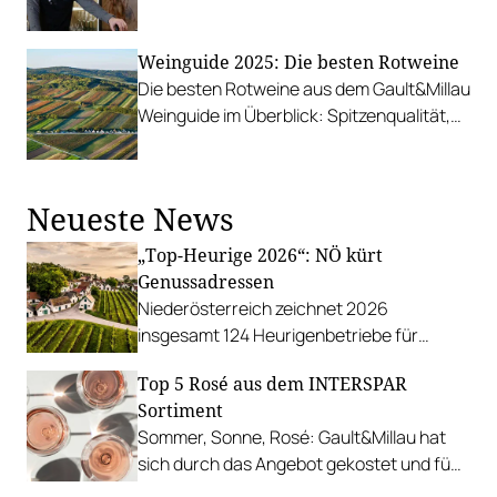
gefragten Weinexperten entwickelt hat.
Weinguide 2025: Die besten Rotweine
Die besten Rotweine aus dem Gault&Millau
Weinguide im Überblick: Spitzenqualität,
sorgfältige Auswahl und nachhaltige
Produktion.
Neueste News
„Top-Heurige 2026“: NÖ kürt
Genussadressen
Niederösterreich zeichnet 2026
insgesamt 124 Heurigenbetriebe für
höchste Qualität und Gastlichkeit aus.
Top 5 Rosé aus dem INTERSPAR
Sortiment
Sommer, Sonne, Rosé: Gault&Millau hat
sich durch das Angebot gekostet und fünf
Favoriten für Urlaub im Glas gefunden.