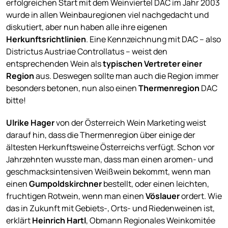
erfolgreichen Start mit dem Weinviertel DAC im Jahr 2003
wurde in allen Weinbauregionen viel nachgedacht und
diskutiert, aber nun haben alle ihre eigenen
Herkunftsrichtlinien
. Eine Kennzeichnung mit DAC – also
Districtus Austriae Controllatus – weist den
entsprechenden Wein als
typischen Vertreter einer
Region
aus. Deswegen sollte man auch die Region immer
besonders betonen, nun also einen
Thermenregion
DAC
bitte!
Ulrike Hager
von der Österreich Wein Marketing weist
darauf hin, dass die Thermenregion über einige der
ältesten Herkunftsweine Österreichs verfügt. Schon vor
Jahrzehnten wusste man, dass man einen aromen- und
geschmacksintensiven Weißwein bekommt, wenn man
einen
Gumpoldskirchner
bestellt, oder einen leichten,
fruchtigen Rotwein, wenn man einen
Vöslauer
ordert. Wie
das in Zukunft mit Gebiets-, Orts- und Riedenweinen ist,
erklärt
Heinrich Hartl
, Obmann Regionales Weinkomitée