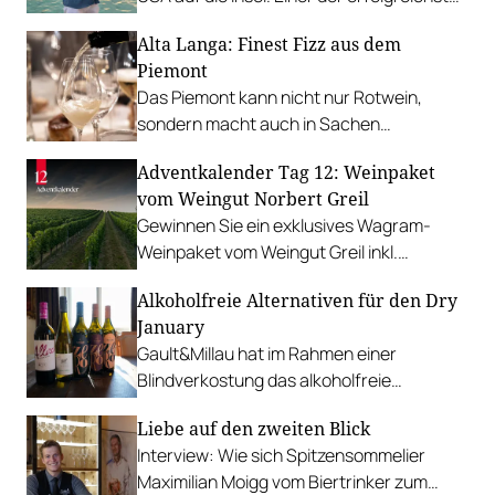
heimischen Sommelier-Exporte im
Alta Langa: Finest Fizz aus dem
Gespräch.
Piemont
Das Piemont kann nicht nur Rotwein,
sondern macht auch in Sachen
Schaumwein keine Kompromisse in Bezug
Adventkalender Tag 12: Weinpaket
auf Qualität. PLUS: Top 12 Alta Langa.
vom Weingut Norbert Greil
Gewinnen Sie ein exklusives Wagram-
Weinpaket vom Weingut Greil inkl.
Rabattgutschein für den nächsten
Alkoholfreie Alternativen für den Dry
Einkauf.
January
Gault&Millau hat im Rahmen einer
Blindverkostung das alkoholfreie
Weinsortiment von INTERSPAR weinwelt
Liebe auf den zweiten Blick
unter die Lupe genommen.
Interview: Wie sich Spitzensommelier
Maximilian Moigg vom Biertrinker zum