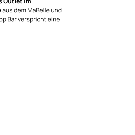
s Outlet im
e
aus dem MaBelle und
op Bar verspricht eine