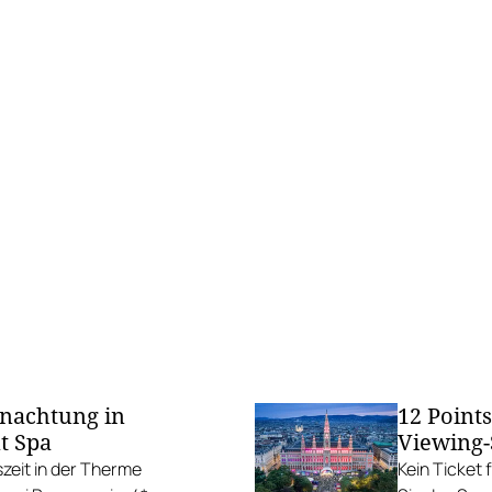
rnachtung in
12 Points
t Spa
Viewing-
zeit in der Therme
Kein Ticket 