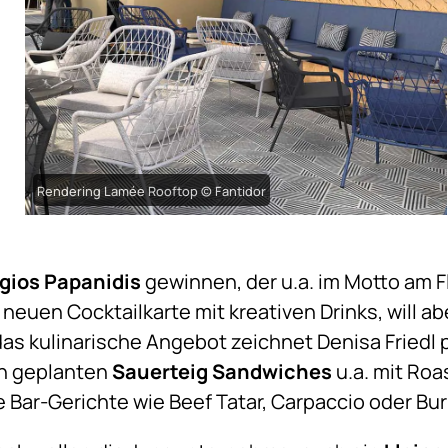
Rendering Lamée Rooftop © Fantidor
gios Papanidis
gewinnen, der u.a. im Motto am F
r neuen Cocktailkarte mit kreativen Drinks, will ab
das kulinarische Angebot zeichnet Denisa Friedl 
en geplanten
Sauerteig Sandwiches
u.a. mit Roa
e Bar-Gerichte wie Beef Tatar, Carpaccio oder Bu