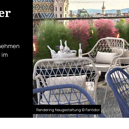
er
rnehmen
 im
Rendering Neugestaltung © Fantidor