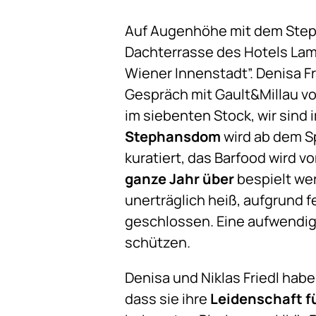
Auf Augenhöhe mit dem Step
Dachterrasse des Hotels Lamé
Wiener Innenstadt”. Denisa F
Gespräch mit Gault&Millau v
im siebenten Stock, wir sind
Stephansdom
wird ab dem S
kuratiert, das Barfood wird v
ganze Jahr über
bespielt we
unerträglich heiß, aufgrund 
geschlossen. Eine aufwendige
schützen.
Denisa und Niklas Friedl hab
dass sie ihre
Leidenschaft f