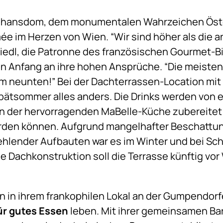
hansdom, dem monumentalen Wahrzeichen Österr
e im Herzen von Wien. “Wir sind höher als die a
riedl, die Patronne des französischen Gourmet-Bi
on Anfang an ihre hohen Ansprüche. “Die meisten
 im neunten!” Bei der Dachterrassen-Location mit
pätsommer alles anders. Die Drinks werden von e
on der hervorragenden MaBelle-Küche zubereitet u
rden können. Aufgrund mangelhafter Beschattu
fehlender Aufbauten war es im Winter und bei Sc
 Dachkonstruktion soll die Terrasse künftig vo
en in ihrem frankophilen Lokal an der Gumpendorf
ür gutes Essen
leben. Mit ihrer gemeinsamen Ba