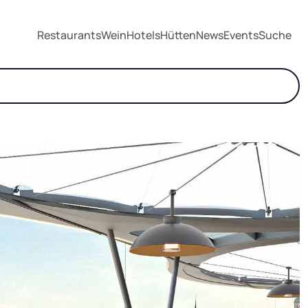
Restaurants
Wein
Hotels
Hütten
News
Events
Suche