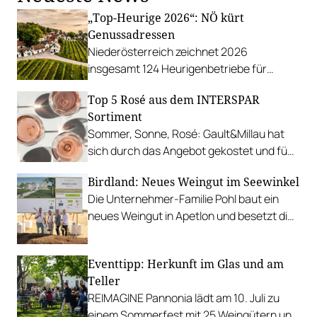
„Top-Heurige 2026“: NÖ kürt
Genussadressen
Niederösterreich zeichnet 2026
insgesamt 124 Heurigenbetriebe für
höchste Qualität und Gastlichkeit aus.
Top 5 Rosé aus dem INTERSPAR
Sortiment
Sommer, Sonne, Rosé: Gault&Millau hat
sich durch das Angebot gekostet und fünf
Favoriten für Urlaub im Glas gefunden.
Birdland: Neues Weingut im Seewinkel
Die Unternehmer-Familie Pohl baut ein
neues Weingut in Apetlon und besetzt die
Schlüsselpositionen hochkarätig.
Eventtipp: Herkunft im Glas und am
Teller
REIMAGINE Pannonia lädt am 10. Juli zu
einem Sommerfest mit 25 Weingütern und