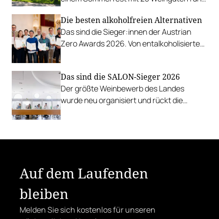
authentischer Kulinarik in das Bio-Landgut
Die besten alkoholfreien Alternativen
Esterhazy.
Das sind die Sieger:innen der Austrian
Zero Awards 2026. Von entalkoholisierten
Weinen über Traubensaft und Verjus bis
zu Proxies.
Das sind die SALON-Sieger 2026
Der größte Weinbewerb des Landes
wurde neu organisiert und rückt die
Rebsorten wieder mehr in den
Vordergrund.
Auf dem Laufenden
bleiben
Melden Sie sich kostenlos für unseren