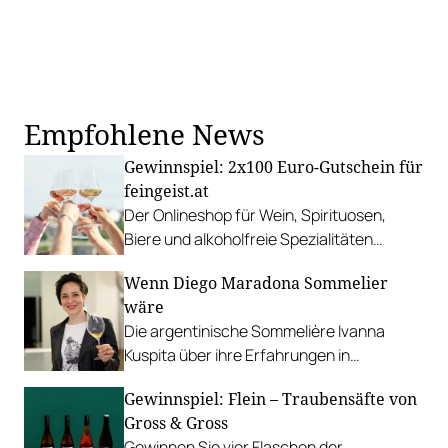
Empfohlene News
Gewinnspiel: 2x100 Euro-Gutschein für
feingeist.at
Der Onlineshop für Wein, Spirituosen,
Biere und alkoholfreie Spezialitäten
präsentiert sich in neuem Look and Feel.
Wenn Diego Maradona Sommelier
wäre
Die argentinische Sommelière Ivanna
Kuspita über ihre Erfahrungen in
Österreich und welchen Einfluss Fußball
Gewinnspiel: Flein – Traubensäfte von
und Wein auf ihr Leben haben.
Gross & Gross
Gewinnen Sie vier Flaschen der