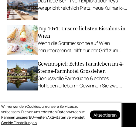
Das neue Schiff von Explora Journeys
verspricht reichlich Platz, neue Kulinarik-
Konzepte und ein technisches Design-
Update.
Top 10+1: Unsere liebsten Eissalons in
Wien
Wenn die Sommersonne auf Wien
herunterbrennt, hilft nur der Griff zum
Stanitzel. Bei diesen Betrieben kühlen wir
Gewinnspiel: Echtes Farmleben im 4-
uns am liebsten ab.
Sterne-Farmhotel Grosslehen
Genussvolle Farmküche & echtes
Hofleben erleben – Gewinnen Sie zwei
Nächte inkl. Genuss-Halbpension im
Farmhotel & Chalets.
Wir verwenden Cookies, um unsere Services zu
verbessern. Die von uns erfassten Daten werden im
Akzeptieren
Rahmen unserer EU-weiten Aktivitäten verwendet.
Auf dem Laufenden
Cookie Einstellungen