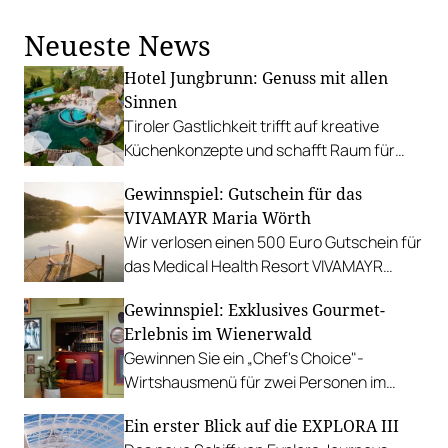
für die Gault&Millau-Community.
Neueste News
Hotel Jungbrunn: Genuss mit allen
Sinnen
Tiroler Gastlichkeit trifft auf kreative
Küchenkonzepte und schafft Raum für
sinnliche Geschmackserlebnisse.
Gewinnspiel: Gutschein für das
Gewinnen Sie eine Auszeit in Tannheim.
VIVAMAYR Maria Wörth
Wir verlosen einen 500 Euro Gutschein für
das Medical Health Resort VIVAMAYR
Maria Wörth.
Gewinnspiel: Exklusives Gourmet-
Erlebnis im Wienerwald
Gewinnen Sie ein „Chef's Choice"-
Wirtshausmenü für zwei Personen im
traditionsreichen Richardhof in
Ein erster Blick auf die EXPLORA III
Gumpoldskirchen.