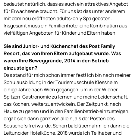
bedeutet natürlich, dass es auch ein attraktives Angebot
für Erwachsene braucht. Für uns ist das unter anderem
mit dem neu eröffneten adults-only Spa geboten.
Insgesamt muss ein Familienhotel eine Kombination aus
vielfältigen Angeboten für Kinder und Eltern haben.
Sie sind Junior- und Küchenchef des Post Family
Resort, das von Ihren Eltern
aufgebaut wurde. Was
waren Ihre Beweggründe, 2014 in den Betrieb
einzusteigen?
Das stand für mich schon immer fest! Ich bin nach meiner
Schulausbildung in der Tourismusschule Klessheim
einige Jahre nach Wien gegangen, um in der Wiener
Spitzen-Gastronomie zu lernen und meine Leidenschaft,
das Kochen, weiterzuentwickeln. Der Zeitpunkt, nach
Hause zu gehen und in den Familienbetrieb einzusteigen,
ergab sich dann ganz von allein, als der Posten des
Souschefs frei wurde. Schon bald übernahm ich dann die
Leitung der Hotelküche. 2018 wurde ich Teilhaber und