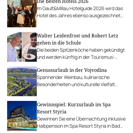
Die besten Hotels 2026
zusammengestellt.
Im Gault&Millau Hotelguide 2026 wird das
Hotel des Jahres ebenso ausgezeichnet
wie rund 700 Empfehlungen
ausgesprochen.
Walter Leidenfrost und Robert Letz
gehen in die Schule
Die beiden Spitzenköche haben gekündigt
und werden künftig in der Tourismus-
Schule Bergheidengasse unterrichten.
Genussurlaub in der Vojvodina
Spannender Weinbau, kulinarische
Besonderheiten und kulturelle Vielfalt
machen die nördlichste Provinz Serbiens
zu einer hedonistischen Destination.
Gewinnspiel: Kurzurlaub im Spa
Resort Styria
Gewinnen Sie eine Übernachtung inklusive
Halbpension im Spa Resort Styria in Bad
Waltersdorf! PLUS: Besonderes Angebot