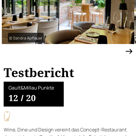
© Sandra Apflauer
Testbericht
Gault&Millau Punkte
12
/
20
Wine, Dine und Design vereint das Concept-Restaurant