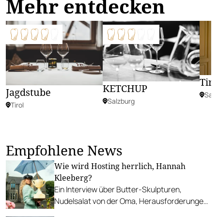
Mehr entdecken
Tir
KETCHUP
Jagdstube
Sal
Salzburg
Tirol
Empfohlene News
Wie wird Hosting herrlich, Hannah
Kleeberg?
Ein Interview über Butter-Skulpturen,
Nudelsalat von der Oma, Herausforderungen
der Selbstständigkeit und ein „freches,