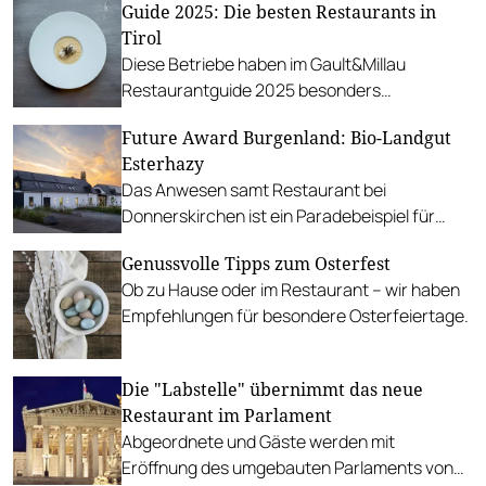
Guide 2025: Die besten Restaurants in
künstlerisches Kochbuch“.
Tirol
Diese Betriebe haben im Gault&Millau
Restaurantguide 2025 besonders
beeindruckt.
Future Award Burgenland: Bio-Landgut
Esterhazy
Das Anwesen samt Restaurant bei
Donnerskirchen ist ein Paradebeispiel für
nachhaltige Wirtschaftsweise.
Genussvolle Tipps zum Osterfest
Ob zu Hause oder im Restaurant – wir haben
Empfehlungen für besondere Osterfeiertage.
Die "Labstelle" übernimmt das neue
Restaurant im Parlament
Abgeordnete und Gäste werden mit
Eröffnung des umgebauten Parlaments von