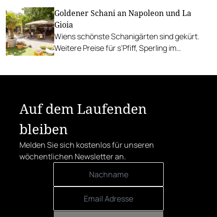
der Bietergemeinschaft "Labstelle und
Goldener Schani an Napoleon und La
Partner" verköstigt.
Gioia
Wiens schönste Schanigärten sind gekürt.
Weitere Preise für s’Pfiff, Sperling im
Augarten, ZentRuhm und Cayo Coco.
Auf dem Laufenden
bleiben
Melden Sie sich kostenlos für unseren
wöchentlichen Newsletter an.