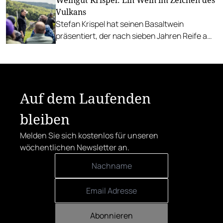
Weingut Krispel: Ein Wein im Zeichen des
Vulkans
Stefan Krispel hat seinen Basaltwein
präsentiert, der nach sieben Jahren Reife am
1. Mai in den Verkauf gegangen ist.
Auf dem Laufenden
bleiben
Melden Sie sich kostenlos für unseren
wöchentlichen Newsletter an.
Abonnieren