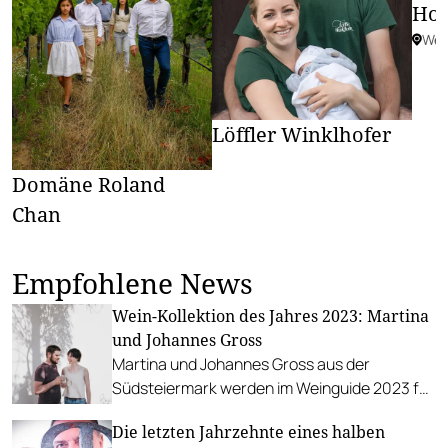
Hof
Wein
Löffler Winklhofer
Domäne Roland
Chan
Empfohlene News
Wein-Kollektion des Jahres 2023: Martina
und Johannes Gross
Martina und Johannes Gross aus der
Südsteiermark werden im Weinguide 2023 für
ihre Wein-Kollektion ausgezeichnet.
Die letzten Jahrzehnte eines halben