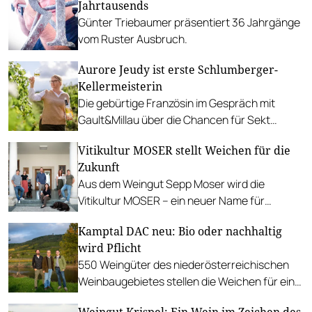
Jahrtausends
Günter Triebaumer präsentiert 36 Jahrgänge
vom Ruster Ausbruch.
Aurore Jeudy ist erste Schlumberger-
Kellermeisterin
Die gebürtige Französin im Gespräch mit
Gault&Millau über die Chancen für Sekt
Austria, gutes Essen und Anlässe für Sekt-
Vitikultur MOSER stellt Weichen für die
Genuss.
Zukunft
Aus dem Weingut Sepp Moser wird die
Vitikultur MOSER – ein neuer Name für
Generationen.
Kamptal DAC neu: Bio oder nachhaltig
wird Pflicht
550 Weingüter des niederösterreichischen
Weinbaugebietes stellen die Weichen für eine
ökologische Zukunft.