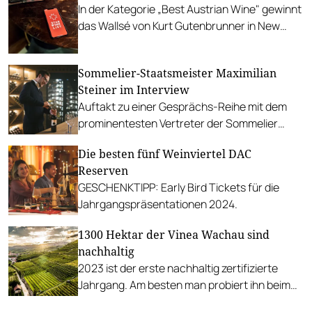
In der Kategorie „Best Austrian Wine" gewinnt
das Wallsé von Kurt Gutenbrunner in New
York. Gesamtsieger der „Star Wine List“ ist
das Kopenhagener Restaurant Alchemist.
Sommelier-Staatsmeister Maximilian
Steiner im Interview
Auftakt zu einer Gesprächs-Reihe mit dem
prominentesten Vertreter der Sommelier
Union Austria.
Die besten fünf Weinviertel DAC
Reserven
GESCHENKTIPP: Early Bird Tickets für die
Jahrgangspräsentationen 2024.
1300 Hektar der Vinea Wachau sind
nachhaltig
2023 ist der erste nachhaltig zertifizierte
Jahrgang. Am besten man probiert ihn beim
Wachauer Weinfrühling Anfang Mai.