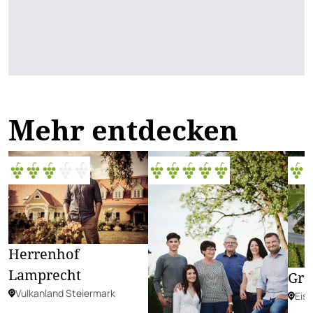
Mehr entdecken
Herrenhof
Lamprecht
Gro
Vulkanland Steiermark
Eis