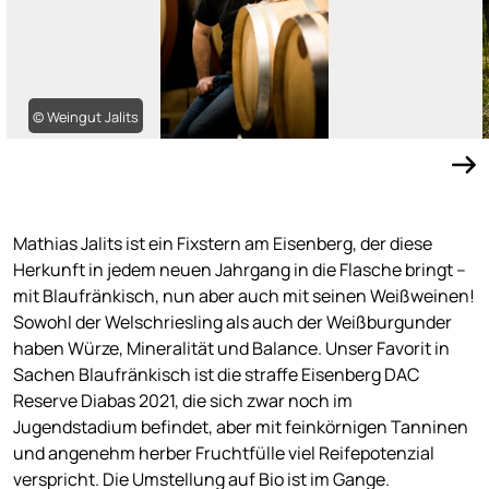
© Weingut Jalits
Mathias Jalits ist ein Fixstern am Eisenberg, der diese
Herkunft in jedem neuen Jahrgang in die Flasche bringt –
mit Blaufränkisch, nun aber auch mit seinen Weißweinen!
Sowohl der Welschriesling als auch der Weißburgunder
haben Würze, Mineralität und Balance. Unser Favorit in
Sachen Blaufränkisch ist die straffe Eisenberg DAC
Reserve Diabas 2021, die sich zwar noch im
Jugendstadium befindet, aber mit feinkörnigen Tanninen
und angenehm herber Fruchtfülle viel Reifepotenzial
verspricht. Die Umstellung auf Bio ist im Gange.