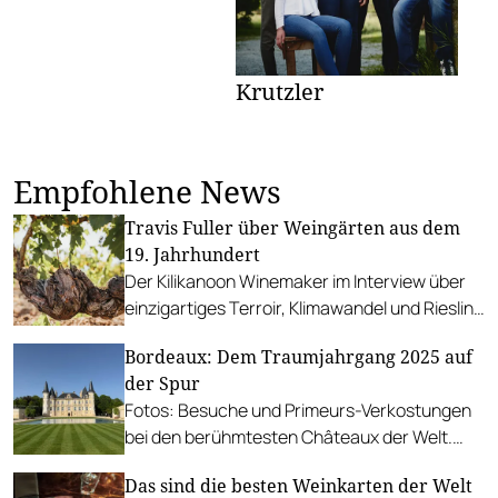
Krutzler
Empfohlene News
Travis Fuller über Weingärten aus dem
19. Jahrhundert
Der Kilikanoon Winemaker im Interview über
einzigartiges Terroir, Klimawandel und Riesling
aus Australien.
Bordeaux: Dem Traumjahrgang 2025 auf
der Spur
Fotos: Besuche und Primeurs-Verkostungen
bei den berühmtesten Châteaux der Welt.
Trends, Tipps und 100-Punkte-Weine.
Das sind die besten Weinkarten der Welt