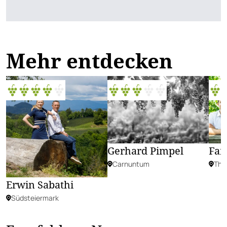
Mehr entdecken
Gerhard Pimpel
Fam
Carnuntum
The
Erwin Sabathi
Südsteiermark