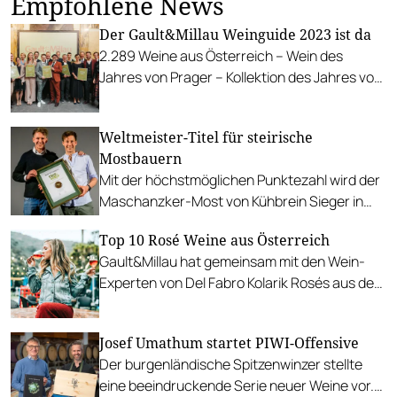
Empfohlene News
Der Gault&Millau Weinguide 2023 ist da
2.289 Weine aus Österreich – Wein des
Jahres von Prager – Kollektion des Jahres von
Gross – Ausnahmewinzer sind Gernot & Heike
Heinrich.
Weltmeister-Titel für steirische
Mostbauern
Mit der höchstmöglichen Punktezahl wird der
Maschanzker-Most von Kühbrein Sieger in
der Kategorie Cider still.
Top 10 Rosé Weine aus Österreich
Gault&Millau hat gemeinsam mit den Wein-
Experten von Del Fabro Kolarik Rosés aus dem
Jahrgang 2024 verkostet und bewertet.
Josef Umathum startet PIWI-Offensive
Der burgenländische Spitzenwinzer stellte
eine beeindruckende Serie neuer Weine vor.