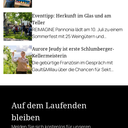
Da die Sorten weitgehend unbekannt sind,
benennt er sie nach Planeten.
Eventtipp: Herkunft im Glas und am
Teller
REIMAGINE Pannonia lädt am 10. Juli zu einem
Sommerfest mit 25 Weingütern und
authentischer Kulinarik in das Bio-Landgut
Aurore Jeudy ist erste Schlumberger-
Esterhazy.
Kellermeisterin
Die gebürtige Französin im Gespräch mit
Gault&Millau über die Chancen für Sekt
Austria, gutes Essen und Anlässe für Sekt-
Genuss.
Auf dem Laufenden
bleiben
Melden Sie sich kostenlos für unseren