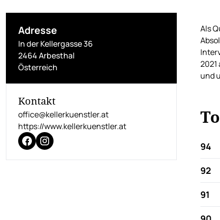
Als Q
Adresse
Absol
In der Kellergasse 36
Inter
2464 Arbesthal
2021 
Österreich
und u
Kontakt
To
office@kellerkuenstler.at
https://www.kellerkuenstler.at
94
92
91
90