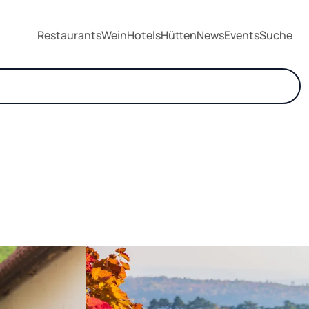
Restaurants
Wein
Hotels
Hütten
News
Events
Suche