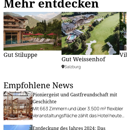
Mehr entdecken
Gut Stiluppe
Vil
Gut Weissenhof
Salzburg
Empfohlene News
Pioniergeist und Gastfreundschaft mit
Geschichte
Mit 663 Zimmern und über 3.500 m² flexibler
Veranstaltungsfläche zählt das Hotel heute
zu den größten Meeting- und Event-Hotels
Entdeckung des Jahres 2024: Das
Europas.