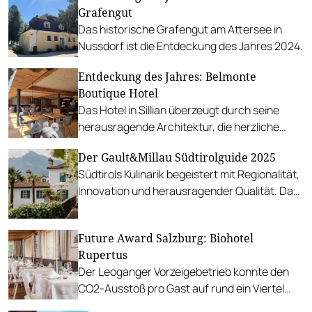
Grafengut
Das historische Grafengut am Attersee in
Nussdorf ist die Entdeckung des Jahres 2024.
Entdeckung des Jahres: Belmonte
Boutique Hotel
Das Hotel in Sillian überzeugt durch seine
herausragende Architektur, die herzliche
Atmosphäre und die perfekte Balance
Der Gault&Millau Südtirolguide 2025
zwischen Modernität und Gemütlichkeit.
Südtirols Kulinarik begeistert mit Regionalität,
Innovation und herausragender Qualität. Das
sind die Preisträger*innen des Guides 2025.
Future Award Salzburg: Biohotel
Rupertus
Der Leoganger Vorzeigebetrieb konnte den
CO2-Ausstoß pro Gast auf rund ein Viertel
reduzieren.