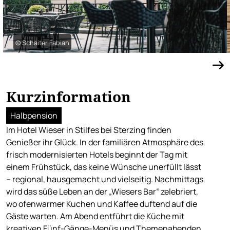
© Schaiter Fabian
Kurzinformation
Halbpension
Im Hotel Wieser in Stilfes bei Sterzing finden
Genießer ihr Glück. In der familiären Atmosphäre des
frisch modernisierten Hotels beginnt der Tag mit
einem Frühstück, das keine Wünsche unerfüllt lässt
– regional, hausgemacht und vielseitig. Nachmittags
wird das süße Leben an der „Wiesers Bar“ zelebriert,
wo ofenwarmer Kuchen und Kaffee duftend auf die
Gäste warten. Am Abend entführt die Küche mit
kreativen Fünf-Gänge-Menüs und Themenabenden