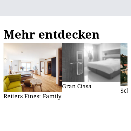
Mehr entdecken
Gran Ciasa
Sch
Reiters Finest Family