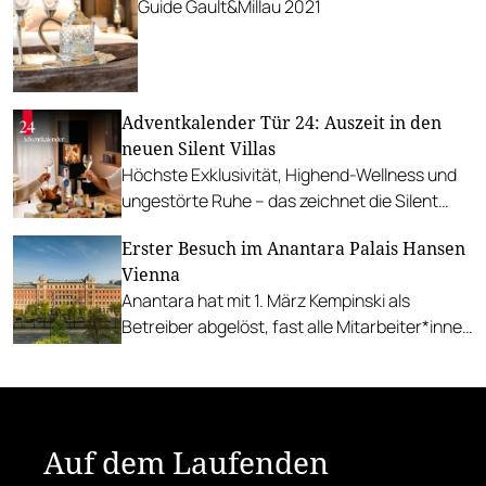
Guide Gault&Millau 2021
Adventkalender Tür 24: Auszeit in den
neuen Silent Villas
Höchste Exklusivität, Highend-Wellness und
ungestörte Ruhe – das zeichnet die Silent
Villas des Thermenresorts Laa aus. Wir
Erster Besuch im Anantara Palais Hansen
verlosen eine Nacht.
Vienna
Anantara hat mit 1. März Kempinski als
Betreiber abgelöst, fast alle Mitarbeiter*innen
konnten übernommen werden, insbesondere
das Team des Restaurants.
Auf dem Laufenden