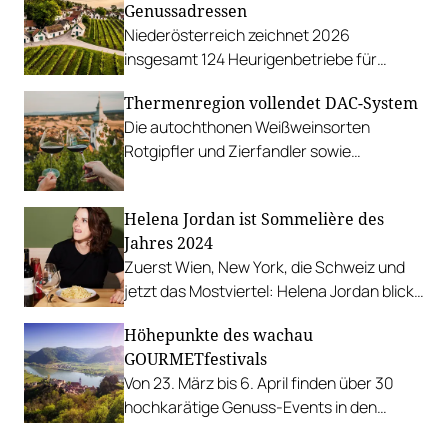
Genussadressen
Niederösterreich zeichnet 2026
insgesamt 124 Heurigenbetriebe für
höchste Qualität und Gastlichkeit aus.
Thermenregion vollendet DAC-System
Die autochthonen Weißweinsorten
Rotgipfler und Zierfandler sowie
Burgundersorten stehen im Fokus.
Helena Jordan ist Sommelière des
Jahres 2024
Zuerst Wien, New York, die Schweiz und
jetzt das Mostviertel: Helena Jordan blickt
auf hochkarätige Stationen, die ihre
Höhepunkte des wachau
heutige einzigartige Handschrift formten.
GOURMETfestivals
Wir stellen die Sommelière des Jahres vor.
Von 23. März bis 6. April finden über 30
hochkarätige Genuss-Events in den
besten Häusern der Wachau statt.