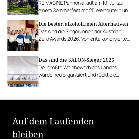
REIMAGINE Pannonia lädt am 10. Juli zu
einem Sommerfest mit 25 Weingütern und
authentischer Kulinarik in das Bio-Landgut
Die besten alkoholfreien Alternativen
Esterhazy.
Das sind die Sieger:innen der Austrian
Zero Awards 2026. Von entalkoholisierten
Weinen über Traubensaft und Verjus bis
zu Proxies.
Das sind die SALON-Sieger 2026
Der größte Weinbewerb des Landes
wurde neu organisiert und rückt die
Rebsorten wieder mehr in den
Vordergrund.
Auf dem Laufenden
bleiben