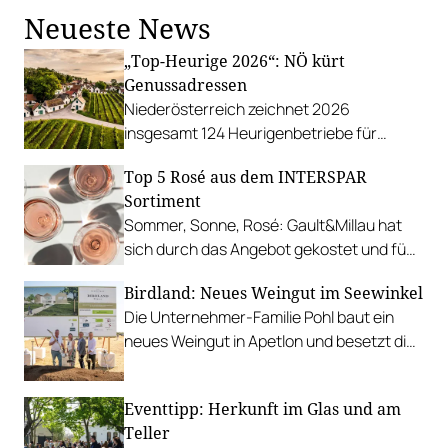
Neueste News
„Top-Heurige 2026“: NÖ kürt
Genussadressen
Niederösterreich zeichnet 2026
insgesamt 124 Heurigenbetriebe für
höchste Qualität und Gastlichkeit aus.
Top 5 Rosé aus dem INTERSPAR
Sortiment
Sommer, Sonne, Rosé: Gault&Millau hat
sich durch das Angebot gekostet und fünf
Favoriten für Urlaub im Glas gefunden.
Birdland: Neues Weingut im Seewinkel
Die Unternehmer-Familie Pohl baut ein
neues Weingut in Apetlon und besetzt die
Schlüsselpositionen hochkarätig.
Eventtipp: Herkunft im Glas und am
Teller