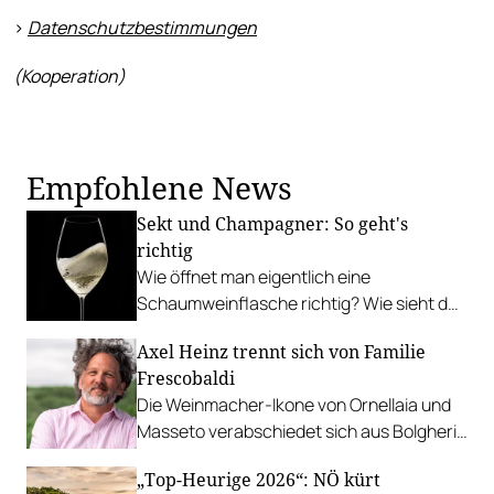
>
Datenschutzbestimmungen
(Kooperation)
Empfohlene News
Sekt und Champagner: So geht's
richtig
Wie öffnet man eigentlich eine
Schaumweinflasche richtig? Wie sieht das
ideale Glas aus? Und was soll das mit dem
Axel Heinz trennt sich von Familie
Silberlöffel?
Frescobaldi
Die Weinmacher-Ikone von Ornellaia und
Masseto verabschiedet sich aus Bolgheri
und geht nach Bordeaux.
„Top-Heurige 2026“: NÖ kürt