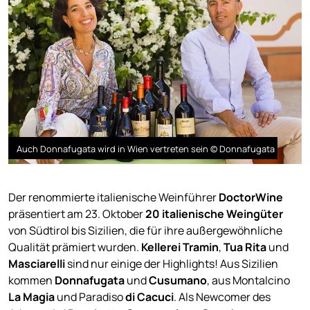
Auch Donnafugata wird in Wien vertreten sein © Donnafugata
Der renommierte italienische Weinführer
DoctorWine
präsentiert am 23. Oktober
20 italienische Weingüter
von Südtirol bis Sizilien, die für ihre außergewöhnliche
Qualität prämiert wurden.
Kellerei Tramin
,
Tua Rita
und
Masciarelli
sind nur einige der Highlights! Aus Sizilien
kommen
Donnafugata
und
Cusumano
, aus Montalcino
La Magia
und Paradiso
di Cacuci
. Als Newcomer des