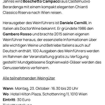
Jahres wird
Boschetto Campacci
aus Castelnuovo
Berardenga mit einem kompakt eleganten Chianti
Classico Riserva nach Wien reisen.
Herausgeber des Weinführers ist
Daniele Cernilli
, in
Italien als DoctorWine bekannt. Er gründete 1986 den
Gambero Rosso
und brachte 2015 seinen eigenen
Weinführer heraus, der essenzielle Informationen über
alle wichtigen Weine und Betriebe Italiens auch auf
Deutsch enthält. 100 Ausgaben des Weinführers werden
im Rahmen der Veranstaltung gratis zu Verfügung
gestellt! Mundgeblasene Sophienwald-Gläser werden das
Genusserlebnis verfeinern.
Alle teilnehmenden Weingüter
Wann
: Montag, 23. Oktober: 16.30 bis 20 Uhr
Wo
: Hotel Hilton Plaza, Schottenring 11, 1010 Wien
Eintritt
: 30 Euro