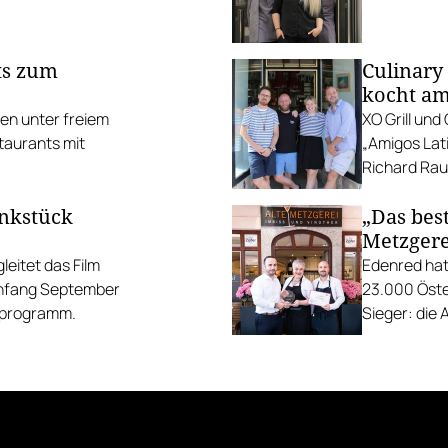
ts zum
Culinary
kocht am
ten unter freiem
XO Grill un
taurants mit
„Amigos Lati
Richard Rauc
unkstück
„Das best
Metzgere
eitet das Film
Edenred hat
Anfang September
23.000 Öste
gsprogramm.
Sieger: die 
die Linzer H