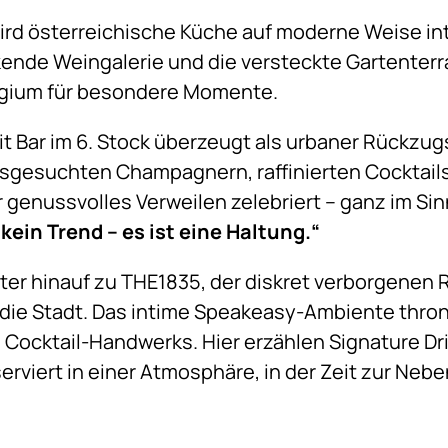
rd österreichische Küche auf moderne Weise inte
kende Weingalerie und die versteckte Gartenterr
gium für besondere Momente.
t Bar im 6. Stock überzeugt als urbaner Rückzug
ausgesuchten Champagnern, raffinierten Cocktail
er genussvolles Verweilen zelebriert – ganz im Si
 kein Trend – es ist eine Haltung.“
iter hinauf zu THE1835, der diskret verborgenen 
r die Stadt. Das intime Speakeasy-Ambiente thr
s Cocktail-Handwerks. Hier erzählen Signature Dr
erviert in einer Atmosphäre, in der Zeit zur Neb