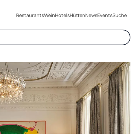
Restaurants
Wein
Hotels
Hütten
News
Events
Suche