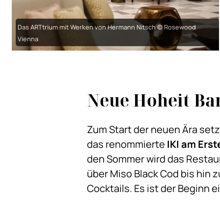
Das ARTtrium mit Werken von Hermann Nitsch © Rosewood
Vienna
Neue Hohei
Zum Start der neuen Ära set
das renommierte
IKI am Ers
den Sommer wird das Restaura
über Miso Black Cod bis hin z
Cocktails. Es ist der Beginn