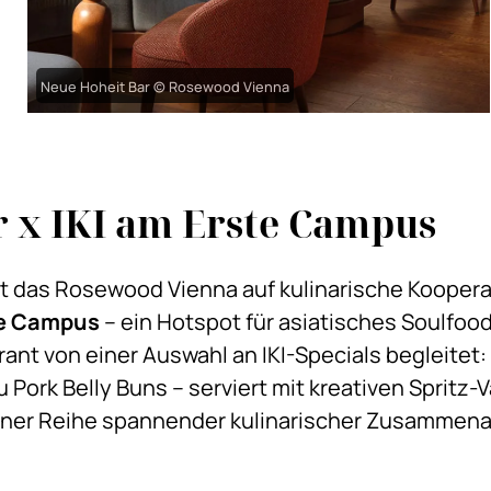
Neue Hoheit Bar © Rosewood Vienna
t Bar x IKI am Ers
zt das Rosewood Vienna auf kulinarische Kooper
te Campus
– ein Hotspot für asiatisches Soulfoo
nt von einer Auswahl an IKI-Specials begleitet:
u Pork Belly Buns – serviert mit kreativen Spritz
 einer Reihe spannender kulinarischer Zusammenar