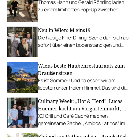
Thomas Hahn und Gerald Röhrling laden
zu einem limitierten Pop-Up zwischen
Garten, Feuer und Tafel.
Neu in Wien: M.eins19
Die hiesige Fine-Dining-Szene darf sich ab
sofort über einen bodenständigen und
leistbaren Neuzugang freuen.
Wiens beste Haubenrestaurants zum
Draußensitzen
Es ist Sommer! Und da essen wir am
liebsten unter freiem Himmel. Das sind die
bestbewerteten Restaurants mit
Culinary Week: „Hof & Herd”, Lucas
Gastgarten.
Huemer kocht am Vorgartenmarkt, …
XO Grill und Café Caché machen
gemeinsame Sache, „Amigos Latinos“ im
Z'SOM, Charles Ingvar gastiert im Patata,
Kleinod am Rathausplatz: „Prunkstück