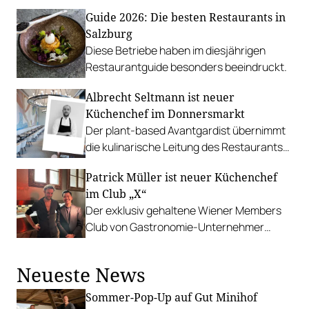
des Landes vor, in bzw. bei Budapest.
Guide 2026: Die besten Restaurants in
Salzburg
Diese Betriebe haben im diesjährigen
Restaurantguide besonders beeindruckt.
Albrecht Seltmann ist neuer
Küchenchef im Donnersmarkt
Der plant-based Avantgardist übernimmt
die kulinarische Leitung des Restaurants
im Almanac Palais Vienna.
Patrick Müller ist neuer Küchenchef
im Club „X“
Der exklusiv gehaltene Wiener Members
Club von Gastronomie-Unternehmer
Martin Ho hat eine neue kulinarische
Leitung.
Neueste News
Sommer-Pop-Up auf Gut Minihof