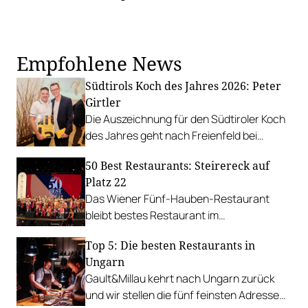
Empfohlene News
Südtirols Koch des Jahres 2026: Peter
Girtler
Die Auszeichnung für den Südtiroler Koch
des Jahres geht nach Freienfeld bei
Sterzing, an Peter Girtler von der
50 Best Restaurants: Steirereck auf
Gourmetstube Einhorn.
Platz 22
Das Wiener Fünf-Hauben-Restaurant
bleibt bestes Restaurant im
deutschsprachigen Raum. Disfrutar in
Top 5: Die besten Restaurants in
Barcelona ist bestes Restaurant der Welt.
Ungarn
Gault&Millau kehrt nach Ungarn zurück
und wir stellen die fünf feinsten Adressen