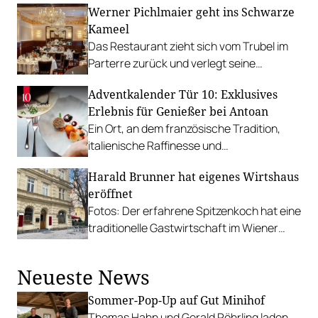
Werner Pichlmaier geht ins Schwarze
Kameel
Das Restaurant zieht sich vom Trubel im
Parterre zurück und verlegt seine
Räumlichkeiten in die Beletage – daher
Adventkalender Tür 10: Exklusives
auch der neue Name.
Erlebnis für Genießer bei Antoan
Ein Ort, an dem französische Tradition,
italienische Raffinesse und
österreichische Authentizität
Harald Brunner hat eigenes Wirtshaus
verschmelzen. Gewinnen Sie einen
eröffnet
Besuch im Antoan im Wert von 320 Euro.
Fotos: Der erfahrene Spitzenkoch hat eine
traditionelle Gastwirtschaft im Wiener
Servitenviertel übernommen und
behutsam renoviert.
Neueste News
Sommer-Pop-Up auf Gut Minihof
Thomas Hahn und Gerald Röhrling laden