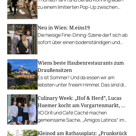
zu einem limitierten Pop-Up zwischen
Garten, Feuer und Tafel.
Neu in Wien: M.eins19
Die hiesige Fine-Dining-Szene darf sich ab
sofort über einen bodenständigen und
leistbaren Neuzugang freuen.
Wiens beste Haubenrestaurants zum
Draußensitzen
Es ist Sommer! Und da essen wir am
liebsten unter freiem Himmel. Das sind die
bestbewerteten Restaurants mit
Culinary Week: „Hof & Herd”, Lucas
Gastgarten.
Huemer kocht am Vorgartenmarkt, …
XO Grill und Café Caché machen
gemeinsame Sache, „Amigos Latinos“ im
Z'SOM, Charles Ingvar gastiert im Patata,
Kleinod am Rathausplatz: „Prunkstück
Richard Rauch kocht in der Riederalm