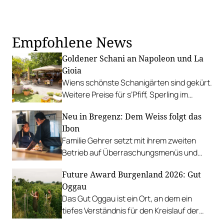
Empfohlene News
Goldener Schani an Napoleon und La
Gioia
Wiens schönste Schanigärten sind gekürt.
Weitere Preise für s’Pfiff, Sperling im
Augarten, ZentRuhm und Cayo Coco.
Neu in Bregenz: Dem Weiss folgt das
Ibon
Familie Gehrer setzt mit ihrem zweiten
Betrieb auf Überraschungsmenüs und
Eigenkreationen mit südostasiatischen
Future Award Burgenland 2026: Gut
Aromen.
Oggau
Das Gut Oggau ist ein Ort, an dem ein
tiefes Verständnis für den Kreislauf der
Natur gelebt wird.