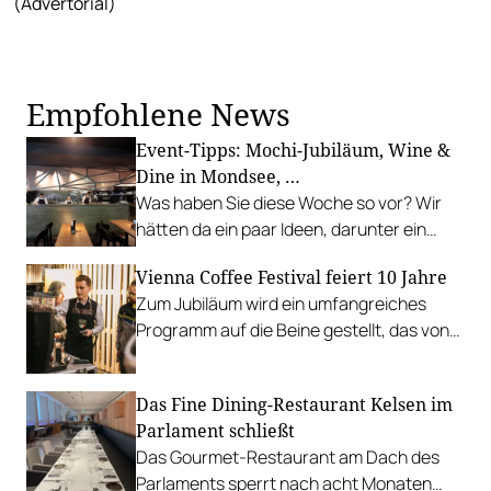
(Advertorial)
Empfohlene News
Event-Tipps: Mochi-Jubiläum, Wine &
Dine in Mondsee, …
Was haben Sie diese Woche so vor? Wir
hätten da ein paar Ideen, darunter ein
Winzer-Dinner in Mondsee, Mochi-
Vienna Coffee Festival feiert 10 Jahre
Geburtstag und Sautanz in der R&Bar mit
Zum Jubiläum wird ein umfangreiches
Weinbegleitung.
Programm auf die Beine gestellt, das von
6. bis 8. September in der Marx Halle erlebt
werden kann.
Das Fine Dining-Restaurant Kelsen im
Parlament schließt
Das Gourmet-Restaurant am Dach des
Parlaments sperrt nach acht Monaten