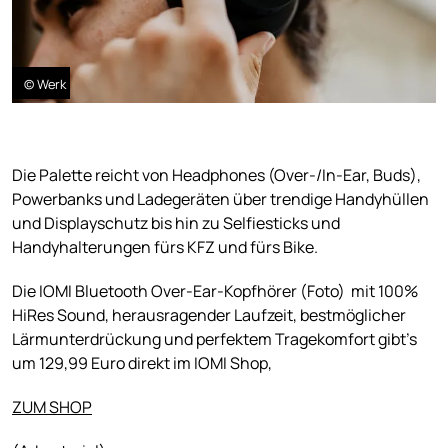
© Werk
Die Palette reicht von Headphones (Over-/In-Ear, Buds),
Powerbanks und Ladegeräten über trendige Handyhüllen
und Displayschutz bis hin zu Selfiesticks und
Handyhalterungen fürs KFZ und fürs Bike.
Die IOMI Bluetooth Over-Ear-Kopfhörer (Foto) mit 100%
HiRes Sound, herausragender Laufzeit, bestmöglicher
Lärmunterdrückung und perfektem Tragekomfort gibt’s
um 129,99 Euro direkt im IOMI Shop,
ZUM SHOP