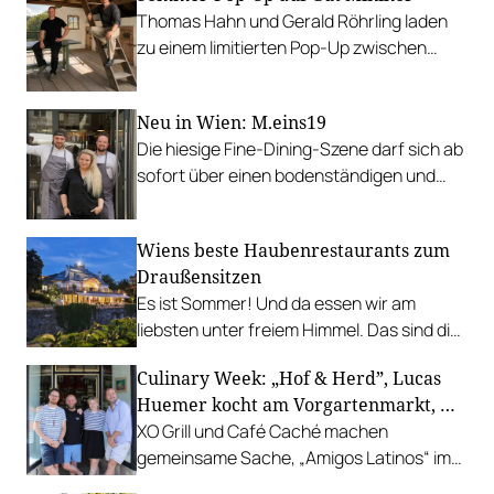
Thomas Hahn und Gerald Röhrling laden
zu einem limitierten Pop-Up zwischen
Garten, Feuer und Tafel.
Neu in Wien: M.eins19
Die hiesige Fine-Dining-Szene darf sich ab
sofort über einen bodenständigen und
leistbaren Neuzugang freuen.
Wiens beste Haubenrestaurants zum
Draußensitzen
Es ist Sommer! Und da essen wir am
liebsten unter freiem Himmel. Das sind die
bestbewerteten Restaurants mit
Culinary Week: „Hof & Herd”, Lucas
Gastgarten.
Huemer kocht am Vorgartenmarkt, …
XO Grill und Café Caché machen
gemeinsame Sache, „Amigos Latinos“ im
Z'SOM, Charles Ingvar gastiert im Patata,