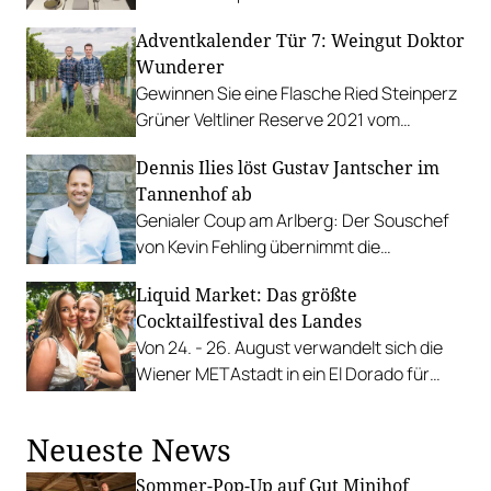
Betrieb zu. Kantine, Bistro und Café
Adventkalender Tür 7: Weingut Doktor
bleiben erhalten.
Wunderer
Gewinnen Sie eine Flasche Ried Steinperz
Grüner Veltliner Reserve 2021 vom
Weingut Doktor Wunderer in Straning.
Dennis Ilies löst Gustav Jantscher im
Tannenhof ab
Genialer Coup am Arlberg: Der Souschef
von Kevin Fehling übernimmt die
Verantwortung in der Vier-Hauben-Küche
Liquid Market: Das größte
in St. Anton.
Cocktailfestival des Landes
Von 24. - 26. August verwandelt sich die
Wiener METAstadt in ein El Dorado für
Barflys.
Neueste News
Sommer-Pop-Up auf Gut Minihof