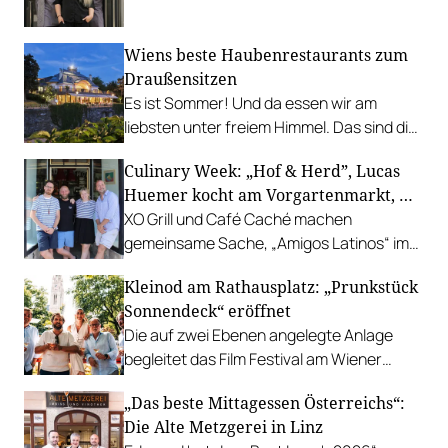
leistbaren Neuzugang freuen.
Wiens beste Haubenrestaurants zum
Draußensitzen
Es ist Sommer! Und da essen wir am
liebsten unter freiem Himmel. Das sind die
bestbewerteten Restaurants mit
Culinary Week: „Hof & Herd”, Lucas
Gastgarten.
Huemer kocht am Vorgartenmarkt, …
XO Grill und Café Caché machen
gemeinsame Sache, „Amigos Latinos“ im
Z'SOM, Charles Ingvar gastiert im Patata,
Kleinod am Rathausplatz: „Prunkstück
Richard Rauch kocht in der Riederalm
Sonnendeck“ eröffnet
u.v.m.
Die auf zwei Ebenen angelegte Anlage
begleitet das Film Festival am Wiener
Rathausgelände bis Anfang September
„Das beste Mittagessen Österreichs“:
mit Cocktails, Snacks und
Die Alte Metzgerei in Linz
Veranstaltungsprogramm.