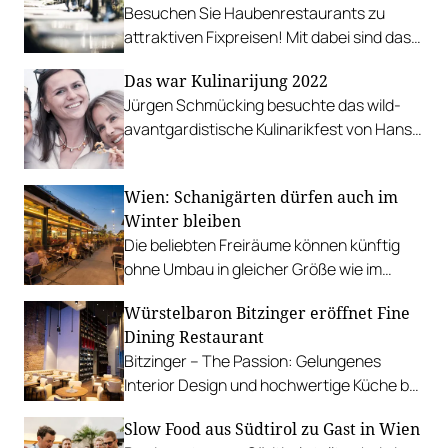
Besuchen Sie Haubenrestaurants zu
attraktiven Fixpreisen! Mit dabei sind das
Ludwig van, &flora, Boxwood, Huth und
Das war Kulinarijung 2022
viele mehr…
Jürgen Schmücking besuchte das wild-
avantgardistische Kulinarikfest von Hans
Reisetbauer Junior am Brennereibetrieb in
Oberösterreich.
Wien: Schanigärten dürfen auch im
Winter bleiben
Die beliebten Freiräume können künftig
ohne Umbau in gleicher Größe wie im
Sommer bestehen bleiben.
Würstelbaron Bitzinger eröffnet Fine
Dining Restaurant
Bitzinger – The Passion: Gelungenes
Interior Design und hochwertige Küche bei
der Wiener Albertina.
Slow Food aus Südtirol zu Gast in Wien