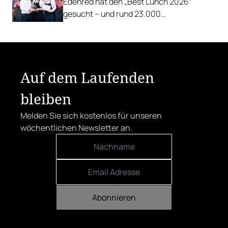
Edenred hat den „Best Lunch 2026“
gesucht – und rund 23.000
Österreicher:innen haben abgestimmt.
Der klare Sieger: die Alte Metzgerei holt
sich den begehrten Award in die Linzer
Herrenstraße.
Auf dem Laufenden
bleiben
Melden Sie sich kostenlos für unseren
wöchentlichen Newsletter an.
Abonnieren