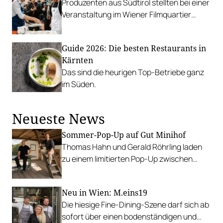
Produzenten aus Südtirol stellten bei einer
Veranstaltung im Wiener Filmquartier
regionale Lebensmittel und handwerkliche
Herstellungsmethoden vor.
Guide 2026: Die besten Restaurants in
Kärnten
Das sind die heurigen Top-Betriebe ganz
im Süden.
Neueste News
Sommer-Pop-Up auf Gut Minihof
Thomas Hahn und Gerald Röhrling laden
zu einem limitierten Pop-Up zwischen
Garten, Feuer und Tafel.
Neu in Wien: M.eins19
Die hiesige Fine-Dining-Szene darf sich ab
sofort über einen bodenständigen und