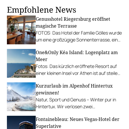
Empfohlene News
Genusshotel Riegersburg eröffnet
magische Terrasse
FOTOS: Das Hotel der Familie Gölles wurde
um eine großzügige Sonnenterrasse, ein
neues Entrée und einen neuen
One&Only Kéa Island: Logenplatz am
Restaurant-Bereich erweitert.
Meer
Fotos: Das kürzlich eröffnete Resort auf
einer kleinen Insel vor Athen ist auf steilen
Klippen gebaut und reich an traumhaften
Kurzurlaub im Alpenhof Hintertux
Aussichtspunkten.
gewinnen!
Natur, Sport und Genuss – Winter pur in
Hintertux. Wir verlosen zwei
Übernachtungen für zwei Personen
Fontainebleau: Neues Vegas-Hotel der
inklusive je zwei Tagesskipässe.
Superlative