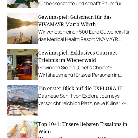
Küchenkonzepte und schafft Raum für
sinnliche Geschmackserlebnisse.
Gewinnspiel: Gutschein für das
Gewinnen Sie eine Auszeit in Tannheim.
VIVAMAYR Maria Wörth
Wir verlosen einen 500 Euro Gutschein für
das Medical Health Resort VIVAMAYR
Maria Wörth.
Gewinnspiel: Exklusives Gourmet-
Erlebnis im Wienerwald
Gewinnen Sie ein „Chef's Choice"-
Wirtshausmenü für zwei Personen im
traditionsreichen Richardhof in
Ein erster Blick auf die EXPLORA III
Gumpoldskirchen.
Das neue Schiff von Explora Journeys
verspricht reichlich Platz, neue Kulinarik-
Konzepte und ein technisches Design-
Update.
Top 10+1: Unsere liebsten Eissalons in
Wien