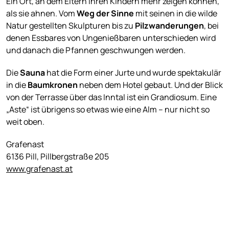
Ein Ort, an dem Eltern ihren Kindern mehr zeigen können,
als sie ahnen. Vom
Weg der Sinne
mit seinen in die wilde
Natur gestellten Skulpturen bis zu
Pilzwanderungen
, bei
denen Essbares von Ungenießbaren unterschieden wird
und danach die Pfannen geschwungen werden.
Die
Sauna
hat die Form einer Jurte und wurde spektakulär
in die
Baumkronen
neben dem Hotel gebaut. Und der Blick
von der Terrasse über das Inntal ist ein Grandiosum. Eine
„Aste“ ist übrigens so etwas wie eine Alm – nur nicht so
weit oben.
Grafenast
6136 Pill, Pillbergstraße 205
www.grafenast.at