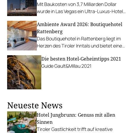
Mit Baukosten von 3,7 Milliarden Dollar
wurde in Las Vegas ein Ultra-Luxus-Hotel
mit 3.644 Zimmern und 36 Restaurants
Ambiente Award 2026: Boutiquehotel
eröffnet.
Rattenberg
Das Boutiquehotel in Rattenberg liegt im
Herzen des Tiroler Inntals und bietet eine
exklusive Auszeit in einer der kleinsten und
Die besten Hotel-Geheimtipps 2021
charmantesten alten Städte Österreichs.
Guide Gault&Millau 2021
Neueste News
Hotel Jungbrunn: Genuss mit allen
Sinnen
Tiroler Gastlichkeit trifft auf kreative