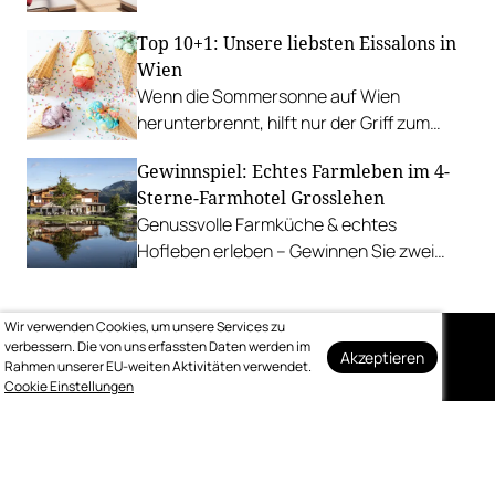
Update.
Top 10+1: Unsere liebsten Eissalons in
Wien
Wenn die Sommersonne auf Wien
herunterbrennt, hilft nur der Griff zum
Stanitzel. Bei diesen Betrieben kühlen wir
Gewinnspiel: Echtes Farmleben im 4-
uns am liebsten ab.
Sterne-Farmhotel Grosslehen
Genussvolle Farmküche & echtes
Hofleben erleben – Gewinnen Sie zwei
Nächte inkl. Genuss-Halbpension im
Farmhotel & Chalets.
Wir verwenden Cookies, um unsere Services zu
verbessern. Die von uns erfassten Daten werden im
Akzeptieren
Rahmen unserer EU-weiten Aktivitäten verwendet.
Auf dem Laufenden
Cookie Einstellungen
bleiben
Melden Sie sich kostenlos für unseren