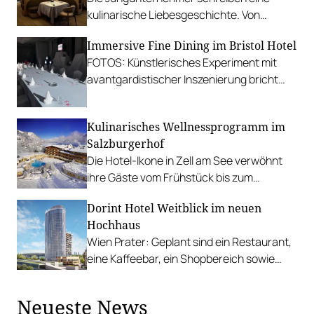
kulinarische Liebesgeschichte. Von
Angestellten eines Restaurants bis zum
Immersive Fine Dining im Bristol Hotel
eigenen Genießerhotel.
FOTOS: Künstlerisches Experiment mit
avantgardistischer Inszenierung bricht
kulinarische Traditionen auf.
Kulinarisches Wellnessprogramm im
Salzburgerhof
Die Hotel-Ikone in Zell am See verwöhnt
ihre Gäste vom Frühstück bis zum
Gourmet-Dinner auf Drei-Hauben-Niveau.
Dorint Hotel Weitblick im neuen
Hochhaus
Wien Prater: Geplant sind ein Restaurant,
eine Kaffeebar, ein Shopbereich sowie
eine Rooftop-Bar mit 700 Quadratmetern
Terrasse.
Neueste News