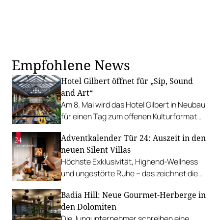
Empfohlene News
Hotel Gilbert öffnet für „Sip, Sound
and Art“
Am 8. Mai wird das Hotel Gilbert in Neubau
für einen Tag zum offenen Kulturformat
mit Musik, Kunst und Kulinarik.
Adventkalender Tür 24: Auszeit in den
neuen Silent Villas
Höchste Exklusivität, Highend-Wellness
und ungestörte Ruhe – das zeichnet die
Silent Villas des Thermenresorts Laa aus.
Badia Hill: Neue Gourmet-Herberge in
Wir verlosen eine Nacht.
den Dolomiten
Die Jungunternehmer schreiben eine