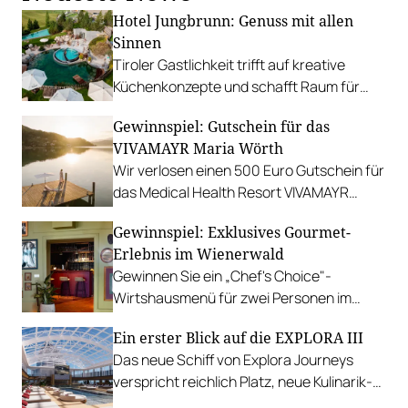
Hotel Jungbrunn: Genuss mit allen
Sinnen
Tiroler Gastlichkeit trifft auf kreative
Küchenkonzepte und schafft Raum für
sinnliche Geschmackserlebnisse.
Gewinnspiel: Gutschein für das
Gewinnen Sie eine Auszeit in Tannheim.
VIVAMAYR Maria Wörth
Wir verlosen einen 500 Euro Gutschein für
das Medical Health Resort VIVAMAYR
Maria Wörth.
Gewinnspiel: Exklusives Gourmet-
Erlebnis im Wienerwald
Gewinnen Sie ein „Chef's Choice"-
Wirtshausmenü für zwei Personen im
traditionsreichen Richardhof in
Ein erster Blick auf die EXPLORA III
Gumpoldskirchen.
Das neue Schiff von Explora Journeys
verspricht reichlich Platz, neue Kulinarik-
Konzepte und ein technisches Design-