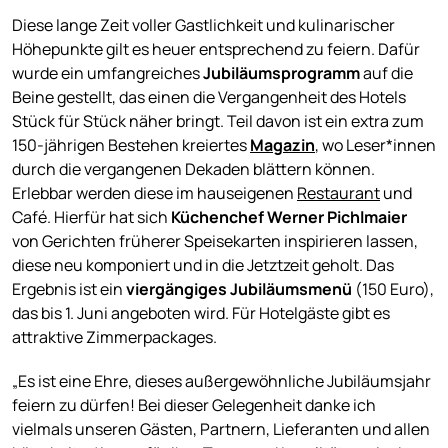
Diese lange Zeit voller Gastlichkeit und kulinarischer
Höhepunkte gilt es heuer entsprechend zu feiern. Dafür
wurde ein umfangreiches
Jubiläumsprogramm
auf die
Beine gestellt, das einen die Vergangenheit des Hotels
Stück für Stück näher bringt. Teil davon ist ein extra zum
150-jährigen Bestehen kreiertes
Magazin
, wo Leser*innen
durch die vergangenen Dekaden blättern können.
Erlebbar werden diese im hauseigenen
Restaurant
und
Café. Hierfür hat sich
Küchenchef Werner Pichlmaier
von Gerichten früherer Speisekarten inspirieren lassen,
diese neu komponiert und in die Jetztzeit geholt. Das
Ergebnis ist ein
viergängiges Jubiläumsmenü
(150 Euro),
das bis 1. Juni angeboten wird. Für Hotelgäste gibt es
attraktive Zimmerpackages.
„Es ist eine Ehre, dieses außergewöhnliche Jubiläumsjahr
feiern zu dürfen! Bei dieser Gelegenheit danke ich
vielmals unseren Gästen, Partnern, Lieferanten und allen