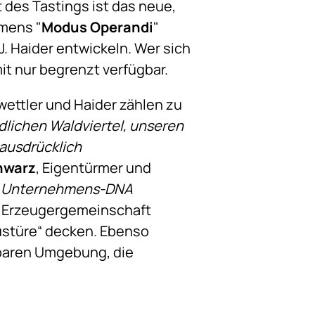
 des Tastings ist das neue,
amens "
Modus Operandi
"
J. Haider entwickeln. Wer sich
mit nur begrenzt verfügbar.
wettler und Haider zählen zu
dlichen Waldviertel, unseren
 ausdrücklich
hwarz
, Eigentürmer und
rer Unternehmens-DNA
er Erzeugergemeinschaft
austüre“ decken. Ebenso
lbaren Umgebung, die