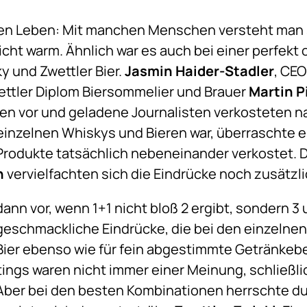
n Leben: Mit manchen Menschen versteht man s
cht warm. Ähnlich war es auch bei einer perfekt 
 und Zwettler Bier.
Jasmin Haider-Stadler
, CE
wettler Diplom Biersommelier und Brauer
Martin P
n vor und geladene Journalisten verkosteten na
inzelnen Whiskys und Bieren war, überraschte e
Produkte tatsächlich nebeneinander verkostet. 
n
vervielfachten sich die Eindrücke noch zusätzli
dann vor, wenn 1+1 nicht bloß 2 ergibt, sondern 3
eschmackliche Eindrücke, die bei den einzelnen
d Bier ebenso wie für fein abgestimmte Getränkeb
ings waren nicht immer einer Meinung, schließlic
Aber bei den besten Kombinationen herrschte dur