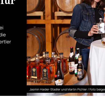
für
ei
die
ertler
Jasmin Haider-Stadler und Martin Pichler / Foto beiges