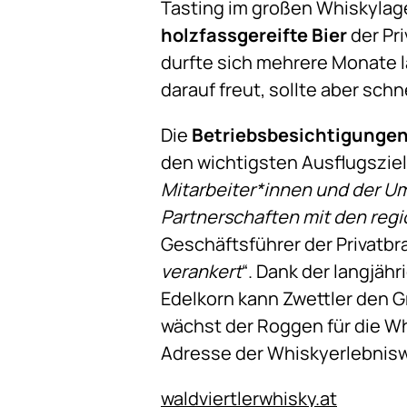
Tasting im großen Whiskylage
holzfassgereifte Bier
der Pri
durfte sich mehrere Monate la
darauf freut, sollte aber schn
Die
Betriebsbesichtigunge
den wichtigsten Ausflugsziel
Mitarbeiter*innen und der Um
Partnerschaften mit den regi
Geschäftsführer der Privatbra
verankert
“. Dank der langjäh
Edelkorn kann Zwettler den G
wächst der Roggen für die Wh
Adresse der Whiskyerlebniswe
waldviertlerwhisky.at