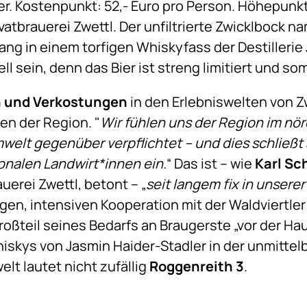
r. Kostenpunkt: 52,- Euro pro Person. Höhepunkt
vatbrauerei Zwettl. Der unfiltrierte Zwicklbock n
ng in einem torfigen Whiskyfass der Destillerie 
ell sein, denn das Bier ist streng limitiert und so
n und Verkostungen
in den Erlebniswelten von Z
en der Region. "
Wir fühlen uns der Region im nör
welt gegenüber verpflichtet – und dies schließt
onalen Landwirt*innen ein.
“ Das ist – wie
Karl Sc
uerei Zwettl, betont – „
seit langem fix in unse
rigen, intensiven Kooperation mit der Waldviertl
roßteil seines Bedarfs an Braugerste „vor der H
iskys von Jasmin Haider-Stadler in der unmitte
lt lautet nicht zufällig
Roggenreith 3
.