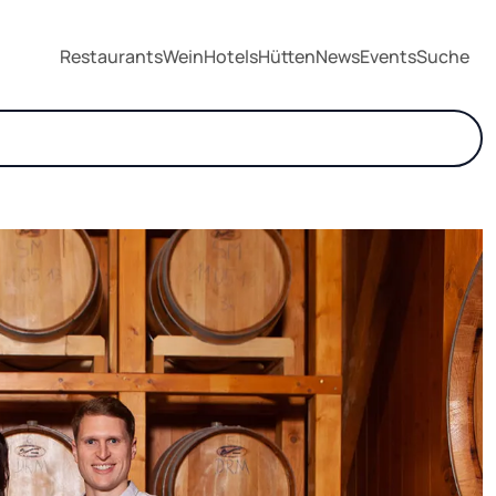
Restaurants
Wein
Hotels
Hütten
News
Events
Suche