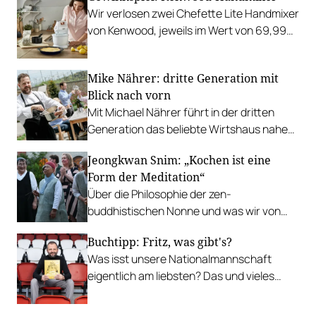
Wohlfühlen und Verweilen.
Wir verlosen zwei Chefette Lite Handmixer
von Kenwood, jeweils im Wert von 69,99
Euro.
Mike Nährer: dritte Generation mit
Blick nach vorn
Mit Michael Nährer führt in der dritten
Generation das beliebte Wirtshaus nahe
St. Pölten. Immer mit dem Blick in die
Jeongkwan Snim: „Kochen ist eine
Zukunft ohne die Wurzeln zu vergessen.
Form der Meditation“
Über die Philosophie der zen-
buddhistischen Nonne und was wir von
ihrer Art zu kochen lernen können.
Buchtipp: Fritz, was gibt's?
Was isst unsere Nationalmannschaft
eigentlich am liebsten? Das und vieles
mehr verrät ÖFB-Privatkoch Fritz
Grampelhuber in seinem neuen Kochbuch.