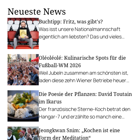
Neueste News
Buchtipp: Fritz, was gibt's?
Was isst unsere Nationalmannschaft
eigentlich am liebsten? Das und vieles
mehr verrät ÖFB-Privatkoch Fritz
Grampelhuber in seinem neuen Kochbuch.
Oléoléolé: Kulinarische Spots für die
Fußball-WM 2026
Weil Jubeln zusammen am schönsten ist,
laden diese zehn Wiener Betriebe heuer
zum Public-Viewing ein.
Die Poesie der Pflanzen: David Toutain
im Ikarus
Der französische Sterne-Koch betrat den
Hangar-7 und erzählte so manch eine
Geschichte auf dem Teller.
Jeongkwan Snim: „Kochen ist eine
Form der Meditation“