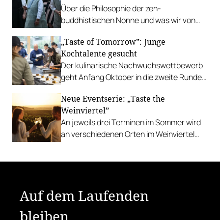
Über die Philosophie der zen-
buddhistischen Nonne und was wir von
ihrer Art zu kochen lernen können.
„Taste of Tomorrow”: Junge
Kochtalente gesucht
Der kulinarische Nachwuchswettbewerb
geht Anfang Oktober in die zweite Runde.
Einreichungen sind ab sofort möglich.
Neue Eventserie: „Taste the
Weinviertel”
An jeweils drei Terminen im Sommer wird
an verschiedenen Orten im Weinviertel
aufgekocht und ausgeschenkt.
Auf dem Laufenden
bleiben