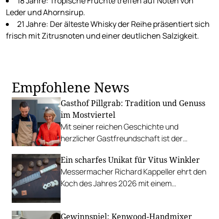
18 Jahre: Tropische Früchte treffen auf Noten von
Leder und Ahornsirup.
21 Jahre: Der älteste Whisky der Reihe präsentiert sich
frisch mit Zitrusnoten und einer deutlichen Salzigkeit.
Empfohlene News
Gasthof Pillgrab: Tradition und Genuss
im Mostviertel
Mit seiner reichen Geschichte und
herzlicher Gastfreundschaft ist der
Gasthof Pillgrab ein wahres Juwel im
Ein scharfes Unikat für Vitus Winkler
Mostviertel. Der familiengeführte Betrieb
Messermacher Richard Kappeller ehrt den
vereint Tradition, regionale Kulinarik und
Koch des Jahres 2026 mit einem
Nachhaltigkeit auf einzigartige Weise –
handgefertigten Messer aus
und bietet seinen Gästen nicht nur einen
Torsionsdamast und Taguanüssen.
Ort zum Speisen, sondern auch zum
Gewinnspiel: Kenwood-Handmixer