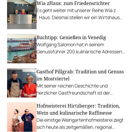
Wia z´Haus: zum Friedensrichter
Es geht weiter mit unserer Reihe Wia z
´Haus. Diesmal stellen wir ein Wirtshaus
aus dem 2. Bezirk vor: Zum
Friedensrichter.
Buchtipp: Genießen in Venedig
Wolfgang Salomon hat in seinem
Genussführer 200 kulinarische Adressen
der Lagunenstadt zusammengetragen.
Insider-Tipps und unerschlossene Ecken
Gasthof Pillgrab: Tradition und Genuss
inklusive.
im Mostviertel
Mit seiner reichen Geschichte und
herzlicher Gastfreundschaft ist der
Gasthof Pillgrab ein wahres Juwel im
Hofmeisterei Hirtzberger: Tradition,
Mostviertel. Der familiengeführte Betrieb
Wein und kulinarische Raffinesse
vereint Tradition, regionale Kulinarik und
Die einstige Weingartenhofmeisterei zeigt
Nachhaltigkeit auf einzigartige Weise –
sich heute als zeitgemäßen, regional
und bietet seinen Gästen nicht nur einen