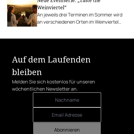
Neue Eventserie: „Taste the
Weinviertel”
An jeweils drei Terminen im Sommer wird
an verschiedenen Orten im Weinviertel
aufgekocht und ausgeschenkt.
Auf dem Laufenden
bleiben
Melden Sie sich kostenlos für unseren
wöchentlichen Newsletter an.
Abonnieren