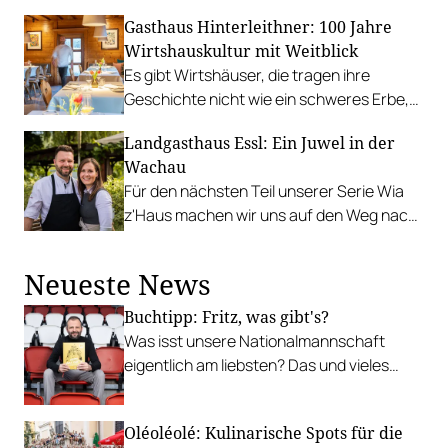
verwurzelten und vinophilen Betrieb.
Ort zum Speisen, sondern auch zum
Gasthaus Hinterleithner: 100 Jahre
Wohlfühlen und Verweilen.
Wirtshauskultur mit Weitblick
Es gibt Wirtshäuser, die tragen ihre
Geschichte nicht wie ein schweres Erbe,
sondern wie einen inneren Kompass. Der
Landgasthaus Essl: Ein Juwel in der
Landgasthof Hinterleithner in Weins bei
Wachau
Hofamt Priel gehört zu diesen raren Orten.
Für den nächsten Teil unserer Serie Wia
z'Haus machen wir uns auf den Weg nach
Rührsdorf in die Wachau zum Landgashof
Essel.
Neueste News
Buchtipp: Fritz, was gibt's?
Was isst unsere Nationalmannschaft
eigentlich am liebsten? Das und vieles
mehr verrät ÖFB-Privatkoch Fritz
Grampelhuber in seinem neuen Kochbuch.
Oléoléolé: Kulinarische Spots für die