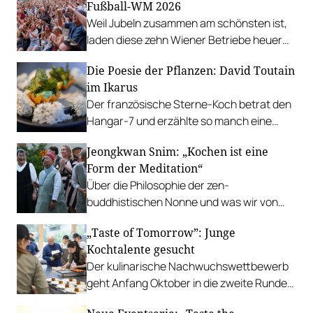
Fußball-WM 2026
Weil Jubeln zusammen am schönsten ist,
laden diese zehn Wiener Betriebe heuer
zum Public-Viewing ein.
Die Poesie der Pflanzen: David Toutain
im Ikarus
Der französische Sterne-Koch betrat den
Hangar-7 und erzählte so manch eine
Geschichte auf dem Teller.
Jeongkwan Snim: „Kochen ist eine
Form der Meditation“
Über die Philosophie der zen-
buddhistischen Nonne und was wir von
ihrer Art zu kochen lernen können.
„Taste of Tomorrow”: Junge
Kochtalente gesucht
Der kulinarische Nachwuchswettbewerb
geht Anfang Oktober in die zweite Runde.
Einreichungen sind ab sofort möglich.