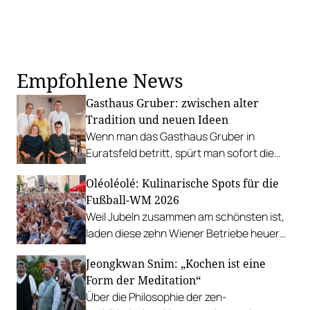
Empfohlene News
Gasthaus Gruber: zwischen alter
Tradition und neuen Ideen
Wenn man das Gasthaus Gruber in
Euratsfeld betritt, spürt man sofort die
Mischung aus Tradition und frischem
Oléoléolé: Kulinarische Spots für die
Esprit. Die Besitzer:innen verbinden das
Fußball-WM 2026
handwerkliche Können der eigenen
Weil Jubeln zusammen am schönsten ist,
Fleischerei mit kreativen Kochideen.
laden diese zehn Wiener Betriebe heuer
zum Public-Viewing ein.
Jeongkwan Snim: „Kochen ist eine
Form der Meditation“
Über die Philosophie der zen-