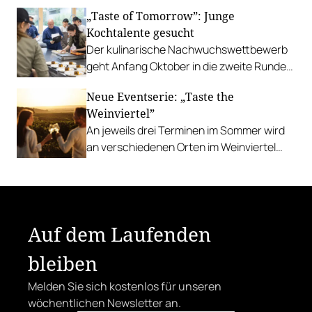
ihrer Art zu kochen lernen können.
„Taste of Tomorrow”: Junge
Kochtalente gesucht
Der kulinarische Nachwuchswettbewerb
geht Anfang Oktober in die zweite Runde.
Einreichungen sind ab sofort möglich.
Neue Eventserie: „Taste the
Weinviertel”
An jeweils drei Terminen im Sommer wird
an verschiedenen Orten im Weinviertel
aufgekocht und ausgeschenkt.
Auf dem Laufenden
bleiben
Melden Sie sich kostenlos für unseren
wöchentlichen Newsletter an.