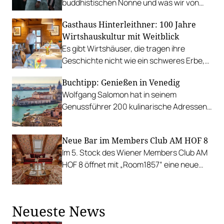
buddhistischen Nonne und was wir von
ihrer Art zu kochen lernen können.
Gasthaus Hinterleithner: 100 Jahre
Wirtshauskultur mit Weitblick
Es gibt Wirtshäuser, die tragen ihre
Geschichte nicht wie ein schweres Erbe,
sondern wie einen inneren Kompass. Der
Buchtipp: Genießen in Venedig
Landgasthof Hinterleithner in Weins bei
Wolfgang Salomon hat in seinem
Hofamt Priel gehört zu diesen raren Orten.
Genussführer 200 kulinarische Adressen
der Lagunenstadt zusammengetragen.
Insider-Tipps und unerschlossene Ecken
Neue Bar im Members Club AM HOF 8
inklusive.
Im 5. Stock des Wiener Members Club AM
HOF 8 öffnet mit „Room1857“ eine neue
Bar ihre Türen. Inklusive Zugang zur
Dachterrasse.
Neueste News