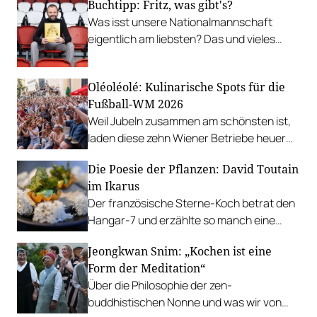
Buchtipp: Fritz, was gibt's?
Was isst unsere Nationalmannschaft
eigentlich am liebsten? Das und vieles
mehr verrät ÖFB-Privatkoch Fritz
Grampelhuber in seinem neuen Kochbuch.
Oléoléolé: Kulinarische Spots für die
Fußball-WM 2026
Weil Jubeln zusammen am schönsten ist,
laden diese zehn Wiener Betriebe heuer
zum Public-Viewing ein.
Die Poesie der Pflanzen: David Toutain
im Ikarus
Der französische Sterne-Koch betrat den
Hangar-7 und erzählte so manch eine
Geschichte auf dem Teller.
Jeongkwan Snim: „Kochen ist eine
Form der Meditation“
Über die Philosophie der zen-
buddhistischen Nonne und was wir von