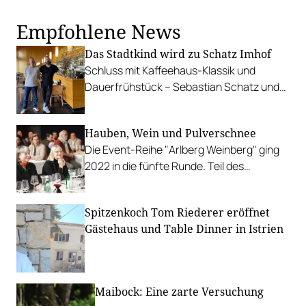
Empfohlene News
Das Stadtkind wird zu Schatz Imhof
Schluss mit Kaffeehaus-Klassik und
Dauerfrühstück – Sebastian Schatz und
Gregor Imhof verlegen den Schwerpunkt
auf Abendgastronomie.
Hauben, Wein und Pulverschnee
Die Event-Reihe "Arlberg Weinberg" ging
2022 in die fünfte Runde. Teil des
exklusiven Programms: Der Best Bottle
Award.
Spitzenkoch Tom Riederer eröffnet
Gästehaus und Table Dinner in Istrien
Maibock: Eine zarte Versuchung