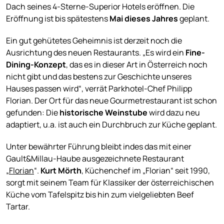
Dach seines 4-Sterne-Superior Hotels eröffnen. Die
Eröffnung ist bis spätestens
Mai dieses Jahres
geplant.
Ein gut gehütetes Geheimnis ist derzeit noch die
Ausrichtung des neuen Restaurants. „Es wird ein
Fine-
Dining-Konzept
, das es in dieser Art in Österreich noch
nicht gibt und das bestens zur Geschichte unseres
Hauses passen wird“, verrät Parkhotel-Chef Philipp
Florian. Der Ort für das neue Gourmetrestaurant ist schon
gefunden: Die
historische Weinstube
wird dazu neu
adaptiert, u.a. ist auch ein Durchbruch zur Küche geplant.
Unter bewährter Führung bleibt indes das mit einer
Gault&Millau-Haube ausgezeichnete Restaurant
„
Florian
“.
Kurt Mörth
, Küchenchef im „Florian“ seit 1990,
sorgt mit seinem Team für Klassiker der österreichischen
Küche vom Tafelspitz bis hin zum vielgeliebten Beef
Tartar.