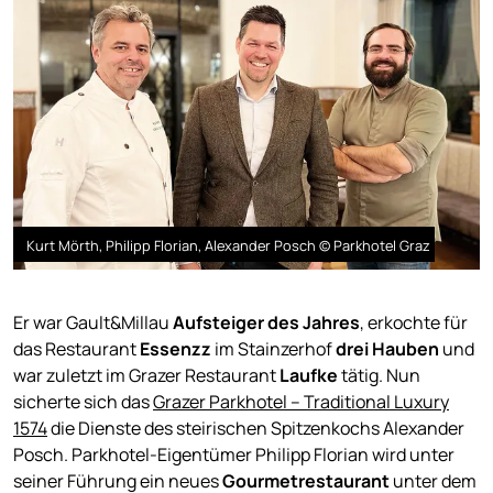
Kurt Mörth, Philipp Florian, Alexander Posch © Parkhotel Graz
Er war Gault&Millau
Aufsteiger des Jahres
, erkochte für
das Restaurant
Essenzz
im Stainzerhof
drei Hauben
und
war zuletzt im Grazer Restaurant
Laufke
tätig. Nun
sicherte sich das
Grazer Parkhotel – Traditional Luxury
1574
die Dienste des steirischen Spitzenkochs Alexander
Posch. Parkhotel-Eigentümer Philipp Florian wird unter
seiner Führung ein neues
Gourmetrestaurant
unter dem