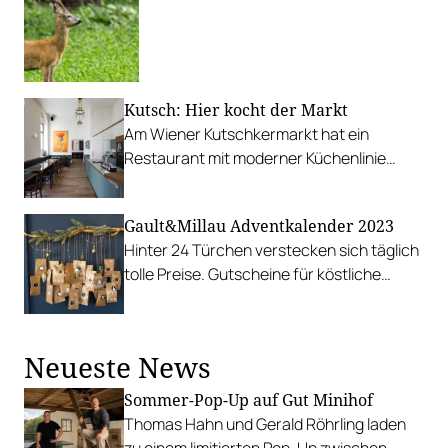
Kutsch: Hier kocht der Markt
Am Wiener Kutschkermarkt hat ein
Restaurant mit moderner Küchenlinie
eröffnet, das die Produkte in den
Mittelpunkt setzt.
Gault&Millau Adventkalender 2023
Hinter 24 Türchen verstecken sich täglich
tolle Preise. Gutscheine für köstliche
Diners, Hotelaufenthalte, Delikatessen
und viele kulinarische Highlights mehr.
Neueste News
Sommer-Pop-Up auf Gut Minihof
Thomas Hahn und Gerald Röhrling laden