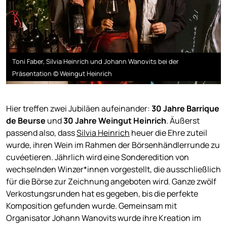
Toni Faber, Silvia Heinrich und Johann Wanovits bei der
Präsentation © Weingut Heinrich
Hier treffen zwei Jubiläen aufeinander:
30 Jahre Barrique
de Beurse
und
30 Jahre Weingut Heinrich
. Äußerst
passend also, dass
Silvia Heinrich
heuer die Ehre zuteil
wurde, ihren Wein im Rahmen der Börsenhändlerrunde zu
cuvéetieren. Jährlich wird eine Sonderedition von
wechselnden Winzer*innen vorgestellt, die ausschließlich
für die Börse zur Zeichnung angeboten wird. Ganze zwölf
Verkostungsrunden hat es gegeben, bis die perfekte
Komposition gefunden wurde. Gemeinsam mit
Organisator Johann Wanovits wurde ihre Kreation im