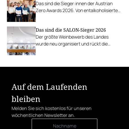
Das sind die Sieger:innen der Austrian
Zero Awards 2026. Von entalkoholisierten
Weinen über Traubensaft und Verjus bis
zu Proxies.
Das sind die SALON-Sieger 2026
Der größte Weinbewerb des Landes
wurde neu organisiert und rückt die
Rebsorten wieder mehr in den
Vordergrund.
Auf dem Laufenden
bleiben
Melden Sie sich kostenlos für unseren
wöchentlichen Newsletter an.