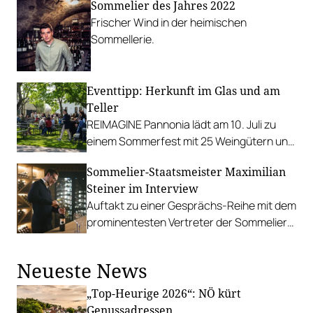
Sommelier des Jahres 2022
Zug um Zug verschwand der Neuburger in
Frischer Wind in der heimischen
der Vergangenheit aus den heimischen
Sommellerie.
Weingärten. Heute gibt es eine zarte
Renaissance des urösterreichischen
Weins.
Eventtipp: Herkunft im Glas und am
Teller
REIMAGINE Pannonia lädt am 10. Juli zu
einem Sommerfest mit 25 Weingütern und
authentischer Kulinarik in das Bio-Landgut
Sommelier-Staatsmeister Maximilian
Esterhazy.
Steiner im Interview
Auftakt zu einer Gesprächs-Reihe mit dem
prominentesten Vertreter der Sommelier
Union Austria.
Neueste News
„Top-Heurige 2026“: NÖ kürt
Genussadressen