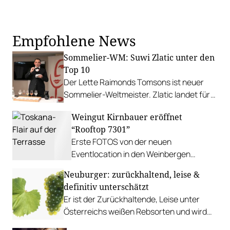
Empfohlene News
Sommelier-WM: Suwi Zlatic unter den
Top 10
Der Lette Raimonds Tomsons ist neuer
Sommelier-Weltmeister. Zlatic landet für
Österreich auf dem hervorragenden
Weingut Kirnbauer eröffnet
neunten Platz.
“Rooftop 7301”
Erste FOTOS von der neuen
Eventlocation in den Weinbergen
oberhalb von Deutschkreutz im
Neuburger: zurückhaltend, leise &
Mittelburgenland.
definitiv unterschätzt
Er ist der Zurückhaltende, Leise unter
Österreichs weißen Rebsorten und wird
deshalb oft unter seinem Wert gehandelt.