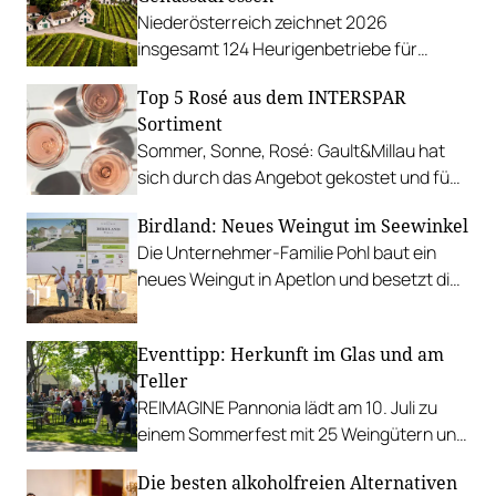
Niederösterreich zeichnet 2026
insgesamt 124 Heurigenbetriebe für
höchste Qualität und Gastlichkeit aus.
Top 5 Rosé aus dem INTERSPAR
Sortiment
Sommer, Sonne, Rosé: Gault&Millau hat
sich durch das Angebot gekostet und fünf
Favoriten für Urlaub im Glas gefunden.
Birdland: Neues Weingut im Seewinkel
Die Unternehmer-Familie Pohl baut ein
neues Weingut in Apetlon und besetzt die
Schlüsselpositionen hochkarätig.
Eventtipp: Herkunft im Glas und am
Teller
REIMAGINE Pannonia lädt am 10. Juli zu
einem Sommerfest mit 25 Weingütern und
authentischer Kulinarik in das Bio-Landgut
Die besten alkoholfreien Alternativen
Esterhazy.