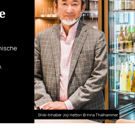
e
anische
.
Shiki-Inhaber Joji Hattori © Irina Thalhammer