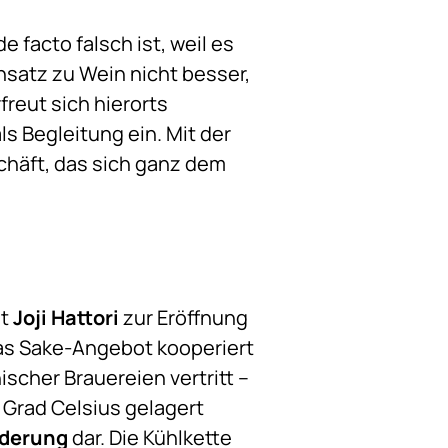
e facto falsch ist, weil es
satz zu Wein nicht besser,
freut sich hierorts
s Begleitung ein. Mit der
chäft, das sich ganz dem
gt
Joji Hattori
zur
Eröffnung
das Sake-Angebot kooperiert
nischer Brauereien vertritt –
5 Grad Celsius gelagert
rderung
dar. Die Kühlkette