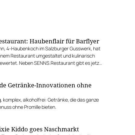
staurant: Haubenflair für Barflyer
n, 4-Haubenkoch im Salzburger Gusswerk, hat
einem Restaurant umgestaltet und kulinarisch
ewertet. Neben SENNS.Restaurant gibt es jetzt
Bar. Mit sensationellen Cocktails und günstigen
aus dem Menü.
de Getränke-Innovationen ohne
g, komplex, alkoholfrei: Getränke, die das ganze
enuss ohne Promille bieten.
ixie Kiddo goes Naschmarkt