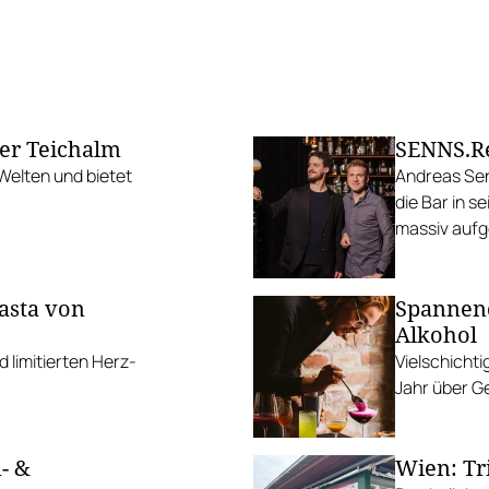
er Teichalm
SENNS.Re
 Welten und bietet
Andreas Sen
die Bar in s
massiv aufg
auch SENNS.
Gerichten 
asta von
Spannen
Alkohol
 limitierten Herz-
Vielschichti
Jahr über G
- &
Wien: Tr