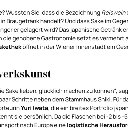
e
? Wussten Sie, dass die Bezeichnung
Reiswein
d
in Braugetränk handelt? Und dass Sake im Gegen
änger er gelagert wird? Das japanische Getränk er
 die gehobene Gastronomie setzt es vermehrt al
Sakethek
öffnet in der Wiener Innenstadt ein Ges
werkskunst
ie Sake lieben, glücklich machen zu können“, sa
n paar Schritte neben dem Stammhaus
Shiki
. Für 
orteurin
Yuri Iwata
, die ein breites Portfolio japa
ennt sie persönlich. Da die Flaschen bei -2 bis -
ansport nach Europa eine
logistische Herausfo