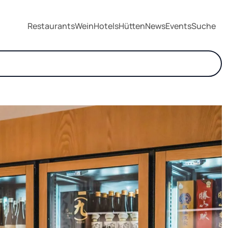
Restaurants
Wein
Hotels
Hütten
News
Events
Suche