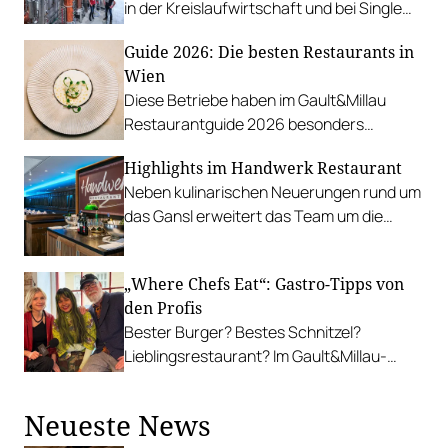
in der Kreislaufwirtschaft und bei Single
Malts nach dem Motto vom Feld in die
Guide 2026: Die besten Restaurants in
Flasche.
Wien
Diese Betriebe haben im Gault&Millau
Restaurantguide 2026 besonders
beeindruckt.
Highlights im Handwerk Restaurant
Neben kulinarischen Neuerungen rund um
das Gansl erweitert das Team um die
Küchenchefs Deniz Neverov und Dominik
Czvitkovits auch das Eventprogramm.
„Where Chefs Eat“: Gastro-Tipps von
den Profis
Bester Burger? Bestes Schnitzel?
Lieblingsrestaurant? Im Gault&Millau-
Format verraten spannende
Persönlichkeiten aus der Kulinarik ihre
Neueste News
ganz persönlichen Lokaltipps.