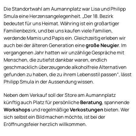
Die Standortwahl am Aumannplatz war Lisa und Philipp
Smula eine Herzensangelegenheit. „Der 18. Bezirk
bedeutet für uns Heimat. Währing ist ein großartiger
Familienbezirk, und bei uns kaufen viele Familien,
werdende Mamis und Papis ein. Gleichzeitig erleben wir
auch bei der älteren Generation eine
große Neugier
. Im
vergangenen Jahr hatten wir unzählige Gespräche mit
Menschen, die zutiefst dankbar waren, endlich
geschmacklich überzeugende alkoholfreie Alternativen
gefunden zu haben, die zu ihrem Lebensstil passen“, lässt
Philipp Smula in der Aussendung wissen.
Neben dem Verkauf soll der Store am Aumannplatz
künftig auch Platz für persönliche
Beratung
, spannende
Workshops
und regelmäßige
Verkostungen
bieten. Wer
sich selbst ein Bild machen möchte, ist bei der
Eröffnungsfeier herzlich willkommen.