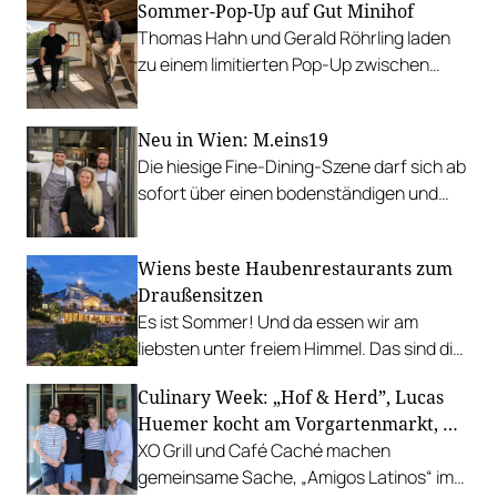
Sommer-Pop-Up auf Gut Minihof
Thomas Hahn und Gerald Röhrling laden
zu einem limitierten Pop-Up zwischen
Garten, Feuer und Tafel.
Neu in Wien: M.eins19
Die hiesige Fine-Dining-Szene darf sich ab
sofort über einen bodenständigen und
leistbaren Neuzugang freuen.
Wiens beste Haubenrestaurants zum
Draußensitzen
Es ist Sommer! Und da essen wir am
liebsten unter freiem Himmel. Das sind die
bestbewerteten Restaurants mit
Culinary Week: „Hof & Herd”, Lucas
Gastgarten.
Huemer kocht am Vorgartenmarkt, …
XO Grill und Café Caché machen
gemeinsame Sache, „Amigos Latinos“ im