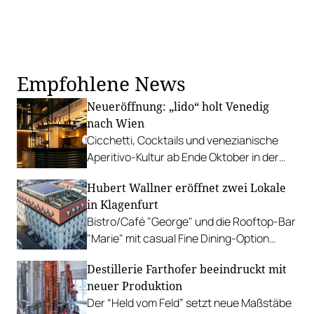
Empfohlene News
Neueröffnung: „lido“ holt Venedig
nach Wien
Cicchetti, Cocktails und venezianische
Aperitivo-Kultur ab Ende Oktober in der
Wiener Innenstadt.
Hubert Wallner eröffnet zwei Lokale
in Klagenfurt
Bistro/Café "George" und die Rooftop-Bar
"Marie" mit casual Fine Dining-Option
sollen am 15. September eröffnen.
Destillerie Farthofer beeindruckt mit
neuer Produktion
Der “Held vom Feld” setzt neue Maßstäbe