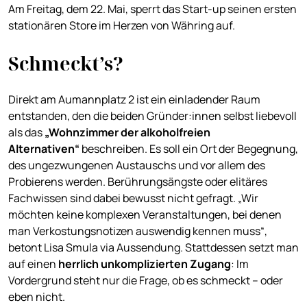
Am Freitag, dem 22. Mai, sperrt das Start-up seinen ersten
stationären Store im Herzen von Währing auf.
Schmeckt’s?
Direkt am Aumannplatz 2 ist ein einladender Raum
entstanden, den die beiden Gründer:innen selbst liebevoll
als das
„Wohnzimmer der alkoholfreien
Alternativen“
beschreiben. Es soll ein Ort der Begegnung,
des ungezwungenen Austauschs und vor allem des
Probierens werden. Berührungsängste oder elitäres
Fachwissen sind dabei bewusst nicht gefragt. „Wir
möchten keine komplexen Veranstaltungen, bei denen
man Verkostungsnotizen auswendig kennen muss“,
betont Lisa Smula via Aussendung. Stattdessen setzt man
auf einen
herrlich unkomplizierten Zugang
: Im
Vordergrund steht nur die Frage, ob es schmeckt – oder
eben nicht.