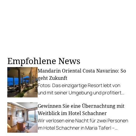
Empfohlene News
Mandarin Oriental Costa Navarino: So
geht Zukunft
Fotos: Das einzigartige Resort lebt von
und mit seiner Umgebung und profitiert
von den reichen Schätzen von Land und
Gewinnen Sie eine Übernachtung mit
Meer.
Weitblick im Hotel Schachner
Wir verlosen eine Nacht für zwei Personen
im Hotel Schachner in Maria Taferl –
inklusive Donaublick und Verwöhnpension.