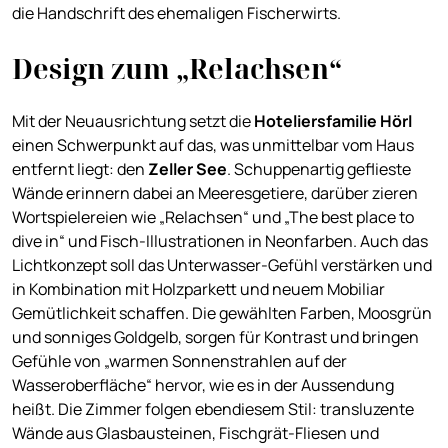
die Handschrift des ehemaligen Fischerwirts.
Design zum „Relachsen“
Mit der Neuausrichtung setzt die
Hoteliersfamilie Hörl
einen Schwerpunkt auf das, was unmittelbar vom Haus
entfernt liegt: den
Zeller See
. Schuppenartig geflieste
Wände erinnern dabei an Meeresgetiere, darüber zieren
Wortspielereien wie „Relachsen“ und „The best place to
dive in“ und Fisch-Illustrationen in Neonfarben. Auch das
Lichtkonzept soll das Unterwasser-Gefühl verstärken und
in Kombination mit Holzparkett und neuem Mobiliar
Gemütlichkeit schaffen. Die gewählten Farben, Moosgrün
und sonniges Goldgelb, sorgen für Kontrast und bringen
Gefühle von „warmen Sonnenstrahlen auf der
Wasseroberfläche“ hervor, wie es in der Aussendung
heißt. Die Zimmer folgen ebendiesem Stil: transluzente
Wände aus Glasbausteinen, Fischgrät-Fliesen und