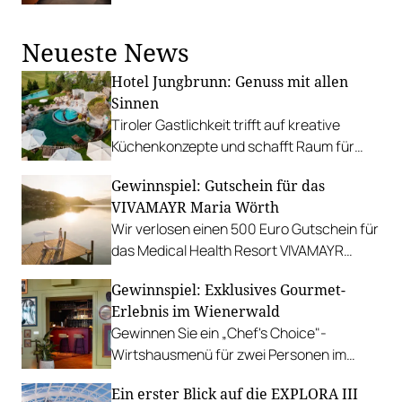
Saison und Nachhaltigkeit zelebriert.
Neueste News
Hotel Jungbrunn: Genuss mit allen
Sinnen
Tiroler Gastlichkeit trifft auf kreative
Küchenkonzepte und schafft Raum für
sinnliche Geschmackserlebnisse.
Gewinnspiel: Gutschein für das
Gewinnen Sie eine Auszeit in Tannheim.
VIVAMAYR Maria Wörth
Wir verlosen einen 500 Euro Gutschein für
das Medical Health Resort VIVAMAYR
Maria Wörth.
Gewinnspiel: Exklusives Gourmet-
Erlebnis im Wienerwald
Gewinnen Sie ein „Chef's Choice"-
Wirtshausmenü für zwei Personen im
traditionsreichen Richardhof in
Ein erster Blick auf die EXPLORA III
Gumpoldskirchen.