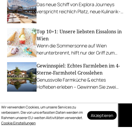
Das neue Schiff von Explora Journeys
verspricht reichlich Platz, neue Kulinarik-
Konzepte und ein technisches Design-
Update.
Top 10+1: Unsere liebsten Eissalons in
Wien
Wenn die Sommersonne auf Wien
herunterbrennt, hilft nur der Griff zum
Stanitzel. Bei diesen Betrieben kühlen wir
Gewinnspiel: Echtes Farmleben im 4-
uns am liebsten ab.
Sterne-Farmhotel Grosslehen
Genussvolle Farmküche & echtes
Hofleben erleben – Gewinnen Sie zwei
Nächte inkl. Genuss-Halbpension im
Farmhotel & Chalets.
Wir verwenden Cookies, um unsere Services zu
verbessern. Die von uns erfassten Daten werden im
Akzeptieren
Rahmen unserer EU-weiten Aktivitäten verwendet.
Auf dem Laufenden
Cookie Einstellungen