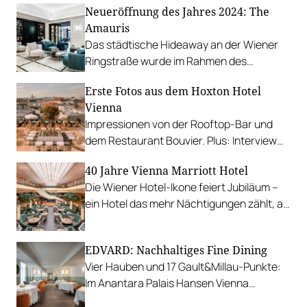
Neueröffnung des Jahres 2024: The
Amauris
Das städtische Hideaway an der Wiener
Ringstraße wurde im Rahmen des
Hotelguides 2024 zur Neueröffnung des
Erste Fotos aus dem Hoxton Hotel
Jahres gekürt.
Vienna
Impressionen von der Rooftop-Bar und
dem Restaurant Bouvier. Plus: Interview
mit den kulinarischen Masterminds aus
40 Jahre Vienna Marriott Hotel
New York.
Die Wiener Hotel-Ikone feiert Jubiläum –
ein Hotel das mehr Nächtigungen zählt, als
Wien Einwohner hat: 2,3 Millionen seit der
Eröffnung.
EDVARD: Nachhaltiges Fine Dining
Vier Hauben und 17 Gault&Millau-Punkte:
Im Anantara Palais Hansen Vienna
präsentiert sich eine Küche, die Natur,