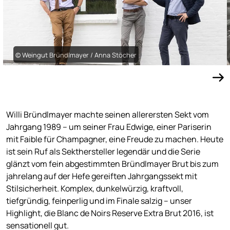
© Weingut Bründlmayer / Anna Stöcher
Willi Bründlmayer machte seinen allerersten Sekt vom
Jahrgang 1989 – um seiner Frau Edwige, einer Pariserin
mit Faible für Champagner, eine Freude zu machen. Heute
ist sein Ruf als Sekthersteller legendär und die Serie
glänzt vom fein abgestimmten Bründlmayer Brut bis zum
jahrelang auf der Hefe gereiften Jahrgangssekt mit
Stilsicherheit. Komplex, dunkelwürzig, kraftvoll,
tiefgründig, feinperlig und im Finale salzig – unser
Highlight, die Blanc de Noirs Reserve Extra Brut 2016, ist
sensationell gut.