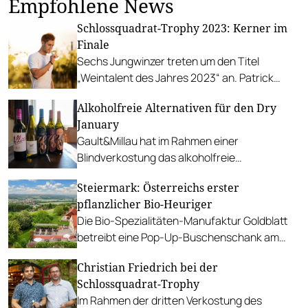
Empfohlene News
Schlossquadrat-Trophy 2023: Kerner im
Finale
Sechs Jungwinzer treten um den Titel
„Weintalent des Jahres 2023“ an. Patrick
Kerner ist einer davon, am 14. März stellt er
Alkoholfreie Alternativen für den Dry
sich der Einzelverkostung.
January
Gault&Millau hat im Rahmen einer
Blindverkostung das alkoholfreie
Weinsortiment von INTERSPAR weinwelt
Steiermark: Österreichs erster
unter die Lupe genommen.
pflanzlicher Bio-Heuriger
Die Bio-Spezialitäten-Manufaktur Goldblatt
betreibt eine Pop-Up-Buschenschank am
Sonntagsberg bei Bad Waltersdorf.
Christian Friedrich bei der
Schlossquadrat-Trophy
Im Rahmen der dritten Verkostung des