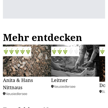
Mehr entdecken
Anita & Hans
Leitner
Dom
Nittnaus
Neusiedlersee
Süd
Neusiedlersee