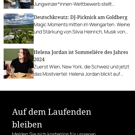
Jungwinzer*innen-Wettbewerb stellt
Christian Friedrich am 14. Jänner seine Weine
Deutschkreutz: DJ-Picknick am Goldberg
vor.
Magic Moments mitten im Weingarten: Weine
und Stärkung von Silvia Heinrich, Musik von
den kultigen Vinyl-DJs.
Helena Jordan ist Sommelière des Jahres
2024
Zuerst Wien, New York, die Schweiz und jetzt
das Mostviertel: Helena Jordan blickt auf
hochkarätige Stationen, die ihre heutige
einzigartige Handschrift formten. Wir stellen
die Sommelière des Jahres vor.
Auf dem Laufenden
bleiben
Melden Sie sich kostenlos für unseren