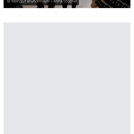
© Weingut Bründlmayer / Anna Stöcher