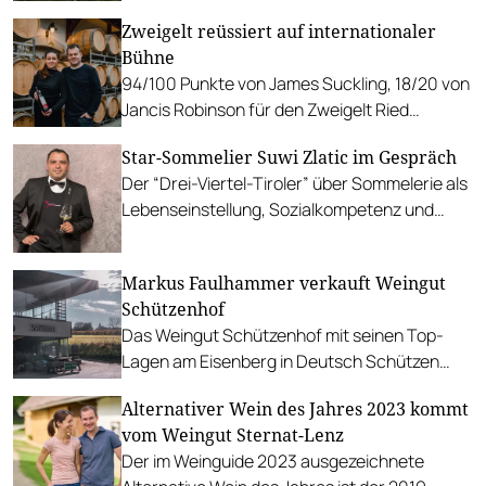
Rabattgutschein für den nächsten Einkauf.
Zweigelt reüssiert auf internationaler
Bühne
94/100 Punkte von James Suckling, 18/20 von
Jancis Robinson für den Zweigelt Ried
Kirchweingarten von Gerhard Markowitsch.
Star-Sommelier Suwi Zlatic im Gespräch
Der “Drei-Viertel-Tiroler” über Sommelerie als
Lebenseinstellung, Sozialkompetenz und
Apfelsaft als Speisebegleiter.
Markus Faulhammer verkauft Weingut
Schützenhof
Das Weingut Schützenhof mit seinen Top-
Lagen am Eisenberg in Deutsch Schützen
steht zum Verkauf. Faulhammer möchte im
Alternativer Wein des Jahres 2023 kommt
Kleinen weiterarbeiten.
vom Weingut Sternat-Lenz
Der im Weinguide 2023 ausgezeichnete