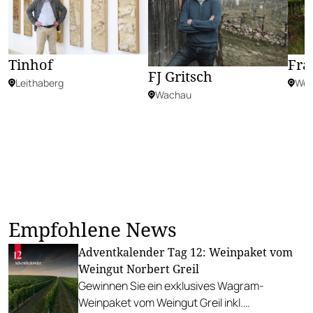
Tinhof
Fra
FJ Gritsch
Leithaberg
Wein
Wachau
Empfohlene News
Adventkalender Tag 12: Weinpaket vom
Weingut Norbert Greil
Gewinnen Sie ein exklusives Wagram-
Weinpaket vom Weingut Greil inkl.