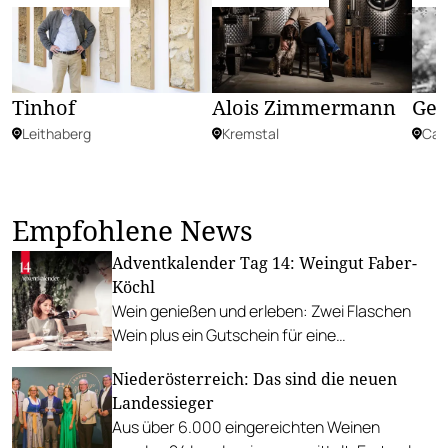
Alois Zimmermann
Tinhof
Ger
Kremstal
Leithaberg
Car
Empfohlene News
Adventkalender Tag 14: Weingut Faber-
Köchl
Wein genießen und erleben: Zwei Flaschen
Wein plus ein Gutschein für eine
Weinbegleitung am Weingut Faber-Köchl.
Niederösterreich: Das sind die neuen
Landessieger
Aus über 6.000 eingereichten Weinen