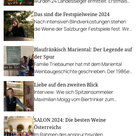
wurden 24 Landessieger ermittelt. Erstmals
gibt es zwei Weingüter des Jahres.
Das sind die Festspielweine 2024
Nach intensiven Blindverkostungen stehen
die Weine der Salzburger Festspiele fest. Wir
stellen die Winzer*innen mit ihren Weinen vor.
Blaufränkisch Mariental: Der Legende auf
der Spur
Familie Triebaumer hat mit dem Mariental
Weinbaugeschichte geschrieben. Der 1986er
ist ein Denkmal – doch wie sehen die jüngeren
Liebe auf den zweiten Blick
Jahrgänge aus?
Interview: Wie sich Spitzensommelier
Maximilian Moigg vom Biertrinker zum
gefragten Weinexperten entwickelt hat.
SALON 2024: Die besten Weine
Österreichs
Im Rahmen des anspruchsvollen