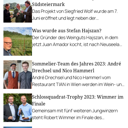
Südsteiermark
Das Projekt von Siegfried Wolf wurde am 7.
Juni eröffnet und legt neben der
Weinproduktion auch einen Schwerpunkt auf
Was wurde aus Stefan Hajszan?
den Ausbau kultureller Angebote in Gamlitz.
Der Gründer des Weinguts Hajszan, in dem
jetzt Juan Amador kocht, ist nach Neuseeland
ausgewandert und rekapituliert im Gespräch
mit Gault&Millau.
Sommelier-Team des Jahres 2023: André
Drechsel und Nico Hammerl
André Drechsel und Nico Hammerl vom
Restaurant TIAN in Wien werden im Wein- und
Restaurantguide 2023 als Sommelier-Team
Schlossquadrat-Trophy 2023: Wimmer im
des Jahres ausgezeichnet.
Finale
Gemeinsam mit fünf weiteren Jungwinzern
steht Robert Wimmer im Finale des
etablierten Nachwuchs-Wettbewerbs.