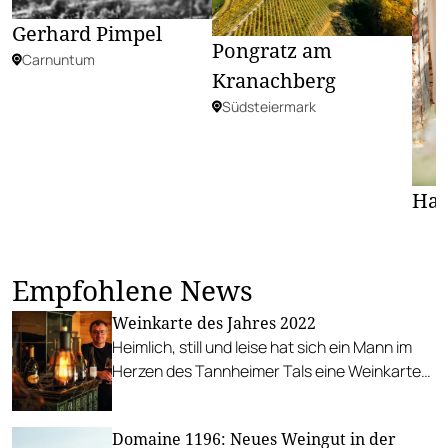
Gerhard Pimpel
Pongratz am
Carnuntum
Kranachberg
Südsteiermark
Han
Empfohlene News
Weinkarte des Jahres 2022
Heimlich, still und leise hat sich ein Mann im
Herzen des Tannheimer Tals eine Weinkarte
aufgebaut, die ihresgleichen in Österreich
sucht.
Domaine 1196: Neues Weingut in der