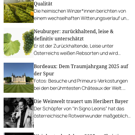
Qualität
Die heimischen Winzer*innen berichten von
einem wechselhaften Witterungsverlauf und
einer frühen Ernte – zwar mit weniger Ertrag,
Neuburger: zurückhaltend, leise &
jedoch ausgezeichneter Qualität.
definitiv unterschätzt
Er ist der Zurückhaltende, Leise unter
Österreichs weißen Rebsorten und wird
deshalb oft unter seinem Wert gehandelt. Zug
Bordeaux: Dem Traumjahrgang 2025 auf
um Zug verschwand der Neuburger in der
der Spur
Vergangenheit aus den heimischen
Fotos: Besuche und Primeurs-Verkostungen
Weingärten. Heute gibt es eine zarte
bei den berühmtesten Châteaux der Welt.
Renaissance des urösterreichischen Weins.
Trends, Tipps und 100-Punkte-Weine.
Die Weinwelt trauert um Heribert Bayer
Der Schöpfer von “In Signo Leonis” hat das
österreichische Rotweinwunder maßgeblich
mitgestaltet.