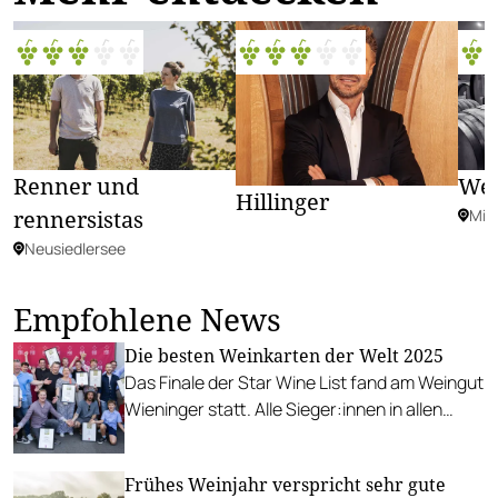
Renner und
Wel
Hillinger
rennersistas
Mit
Neusiedlersee
Empfohlene News
Die besten Weinkarten der Welt 2025
Das Finale der Star Wine List fand am Weingut
Wieninger statt. Alle Sieger:innen in allen
Kategorien in der Übersicht, Österreich und
international.
Frühes Weinjahr verspricht sehr gute