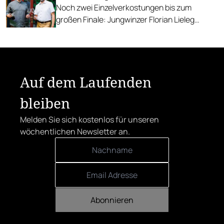
Noch zwei Einzelverkostungen bis zum
großen Finale: Jungwinzer Florian Lieleg
präsentiert am 12. März seine Weine im
beliebten Wettbewerb.
Auf dem Laufenden
bleiben
Melden Sie sich kostenlos für unseren
wöchentlichen Newsletter an.
Abonnieren