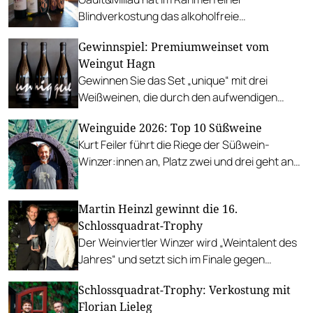
Blindverkostung das alkoholfreie
Weinsortiment von INTERSPAR weinwelt
Gewinnspiel: Premiumweinset vom
unter die Lupe genommen.
Weingut Hagn
Gewinnen Sie das Set „unique“ mit drei
Weißweinen, die durch den aufwendigen
Prozess der Herstellung einen
Weinguide 2026: Top 10 Süßweine
unverwechselbaren Geschmack garantieren.
Kurt Feiler führt die Riege der Süßwein-
Winzer:innen an, Platz zwei und drei geht an
Hans Tschida.
Martin Heinzl gewinnt die 16.
Schlossquadrat-Trophy
Der Weinviertler Winzer wird „Weintalent des
Jahres“ und setzt sich im Finale gegen
Konkurrenz aus mehreren österreichischen
Schlossquadrat-Trophy: Verkostung mit
Weinregionen durch.
Florian Lieleg