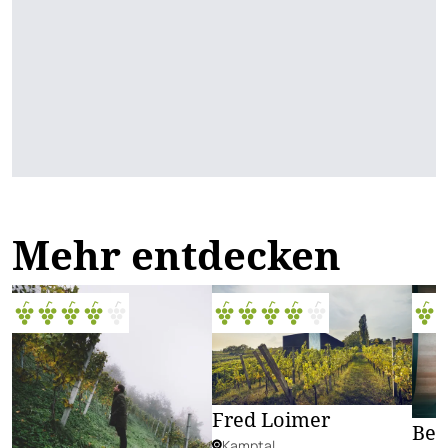
Mehr entdecken
Fred Loimer
Ber
Kamptal