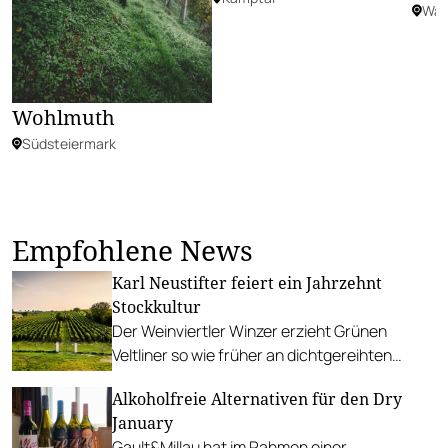
Wa
Wohlmuth
Südsteiermark
Empfohlene News
Karl Neustifter feiert ein Jahrzehnt
Stockkultur
Der Weinviertler Winzer erzieht Grünen
Veltliner so wie früher an dichtgereihten
Stöcken ohne Drahtrahmen.
Alkoholfreie Alternativen für den Dry
January
Gault&Millau hat im Rahmen einer