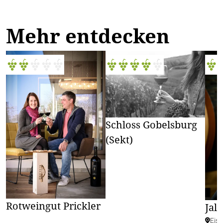
Mehr entdecken
Schloss Gobelsburg
(Sekt)
Rotweingut Prickler
Jali
Eis