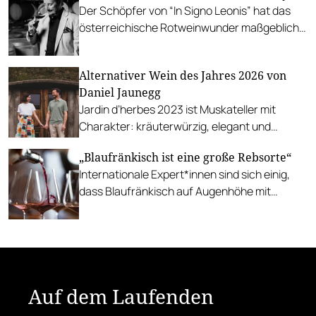
Der Schöpfer von “In Signo Leonis” hat das
österreichische Rotweinwunder maßgeblich
mitgestaltet.
Alternativer Wein des Jahres 2026 von
Daniel Jaunegg
Jardin d’herbes 2023 ist Muskateller mit
Charakter: kräuterwürzig, elegant und
erstaunlich leicht – ein neues Kapitel für die
„Blaufränkisch ist eine große Rebsorte“
Sorte.
Internationale Expert*innen sind sich einig,
dass Blaufränkisch auf Augenhöhe mit
Cabernet Sauvignon, Pinot Noir und Barolo ist.
Auf dem Laufenden