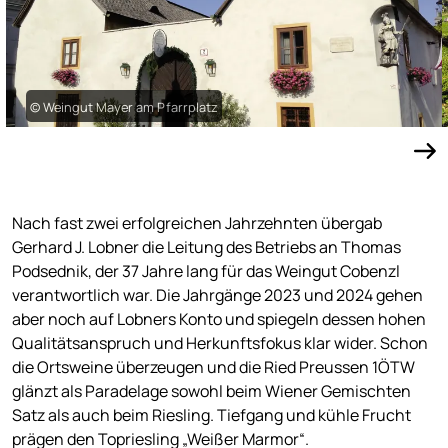
© Weingut Mayer am Pfarrplatz
Nach fast zwei erfolgreichen Jahrzehnten übergab
Gerhard J. Lobner die Leitung des Betriebs an Thomas
Podsednik, der 37 Jahre lang für das Weingut Cobenzl
verantwortlich war. Die Jahrgänge 2023 und 2024 gehen
aber noch auf Lobners Konto und spiegeln dessen hohen
Qualitätsanspruch und Herkunftsfokus klar wider. Schon
die Ortsweine überzeugen und die Ried Preussen 1ÖTW
glänzt als Paradelage sowohl beim Wiener Gemischten
Satz als auch beim Riesling. Tiefgang und kühle Frucht
prägen den Topriesling „Weißer Marmor“.