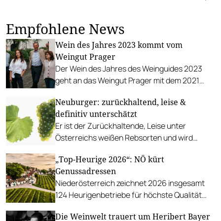
Empfohlene News
Wein des Jahres 2023 kommt vom
Weingut Prager
Der Wein des Jahres des Weinguides 2023
geht an das Weingut Prager mit dem 2021
Grüner Veltliner Wachau DAC Ried Zwerithaler
Neuburger: zurückhaltend, leise &
Kammergut Smaragd.
definitiv unterschätzt
Er ist der Zurückhaltende, Leise unter
Österreichs weißen Rebsorten und wird
deshalb oft unter seinem Wert gehandelt. Zug
„Top-Heurige 2026“: NÖ kürt
um Zug verschwand der Neuburger in der
Genussadressen
Vergangenheit aus den heimischen
Niederösterreich zeichnet 2026 insgesamt
Weingärten. Heute gibt es eine zarte
124 Heurigenbetriebe für höchste Qualität
Renaissance des urösterreichischen Weins.
und Gastlichkeit aus.
Die Weinwelt trauert um Heribert Bayer