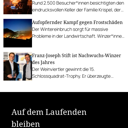
Rund 2.500 Besucher*innen besichtigten den
Jahrgängen zeigt.
eindrucksvollen Keller der Familie Krispel, der
über acht Millionen Euro gekostet hat.
Aufopfernder Kampf gegen Frostschäden
Der Wintereinbruch sorgt für massive
Probleme in der Landwirtschaft. Winzer*innen
entzünden tausende Frostkerzen, um das
Schlimmste abzuwenden.
Franz-Joseph Stift ist Nachwuchs-Winzer
des Jahres
Der Weinviertler gewinnt die 15.
Schlossquadrat-Trophy. Er überzeugte
sowohl mit seinen Weinen als auch mit seiner
Präsentation.
Auf dem Laufenden
bleiben