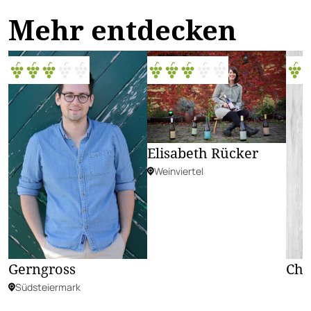
Mehr entdecken
Elisabeth Rücker
Weinviertel
Gerngross
Chr
Südsteiermark