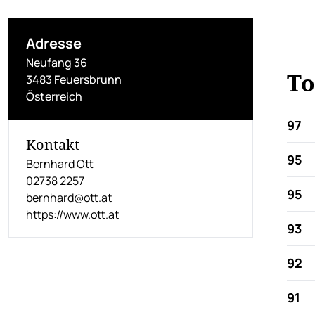
Adresse
Neufang 36
To
3483 Feuersbrunn
Österreich
97
Kontakt
95
Bernhard Ott
02738 2257
95
bernhard@ott.at
https://www.ott.at
93
92
91