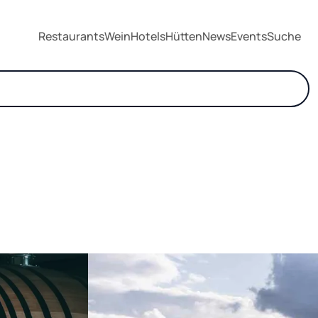
Restaurants
Wein
Hotels
Hütten
News
Events
Suche