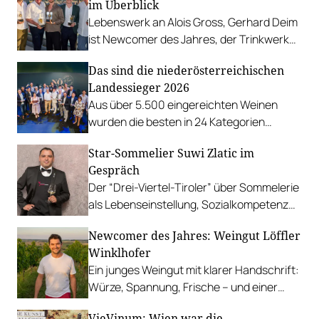
im Überblick
Lebenswerk an Alois Gross, Gerhard Deim
ist Newcomer des Jahres, der Trinkwerk
Goliath geht an Aarons Genusskrämerei u.
Das sind die niederösterreichischen
v. m.
Landessieger 2026
Aus über 5.500 eingereichten Weinen
wurden die besten in 24 Kategorien
ermittelt. Weingut des Jahres ist spusu
Star-Sommelier Suwi Zlatic im
Wein.
Gespräch
Der “Drei-Viertel-Tiroler” über Sommelerie
als Lebenseinstellung, Sozialkompetenz
und Apfelsaft als Speisebegleiter.
Newcomer des Jahres: Weingut Löffler
Winklhofer
Ein junges Weingut mit klarer Handschrift:
Würze, Spannung, Frische – und einer
Prise Rallye-Leidenschaft.
VieVinum: Wien war die