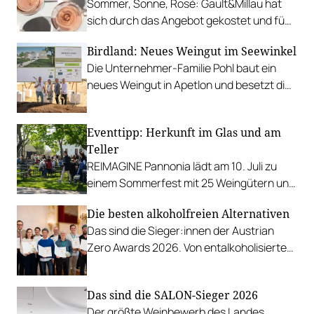
Sommer, Sonne, Rosé: Gault&Millau hat
sich durch das Angebot gekostet und fünf
Favoriten für Urlaub im Glas gefunden.
Birdland: Neues Weingut im Seewinkel
Die Unternehmer-Familie Pohl baut ein
neues Weingut in Apetlon und besetzt die
Schlüsselpositionen hochkarätig.
Eventtipp: Herkunft im Glas und am
Teller
REIMAGINE Pannonia lädt am 10. Juli zu
einem Sommerfest mit 25 Weingütern und
authentischer Kulinarik in das Bio-Landgut
Die besten alkoholfreien Alternativen
Esterhazy.
Das sind die Sieger:innen der Austrian
Zero Awards 2026. Von entalkoholisierten
Weinen über Traubensaft und Verjus bis
zu Proxies.
Das sind die SALON-Sieger 2026
Der größte Weinbewerb des Landes