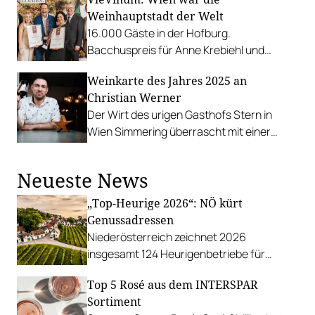
Weinhauptstadt der Welt
16.000 Gäste in der Hofburg.
Bacchuspreis für Anne Krebiehl und
Gerhard Retter, Winzer des Jahres an
Weinkarte des Jahres 2025 an
Domäne Wachau.
Christian Werner
Der Wirt des urigen Gasthofs Stern in
Wien Simmering überrascht mit einer
Weinkarte mit enormer Tiefe.
Neueste News
„Top-Heurige 2026“: NÖ kürt
Genussadressen
Niederösterreich zeichnet 2026
insgesamt 124 Heurigenbetriebe für
höchste Qualität und Gastlichkeit aus.
Top 5 Rosé aus dem INTERSPAR
Sortiment