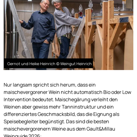
Gernot und Heike Heinrich © Weingut Heinrich
Nur langsam spricht sich herum, dass ein
maischevergorener Wein nicht automatisch Bio oder Low
Intervention bedeutet. Maischegärung verleiht den
Weinen aber gewiss mehr Tanninstruktur und ein
differenziertes Geschmacksbild, das die Eignung als
Speisebegleiter begünstigt. Das sind die besten
maischevergorenern Weine aus dem Gault&Millau
Weinguide 2026: