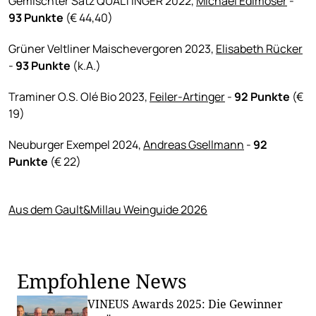
Gemischter Satz QUALTINGER 2022,
Michael Edlmoser
-
93 Punkte
(€ 44,40)
Grüner Veltliner Maischevergoren 2023,
Elisabeth Rücker
-
93 Punkte
(k.A.)
Traminer O.S. Olé Bio 2023,
Feiler-Artinger
-
92 Punkte
(€
19)
Neuburger Exempel 2024,
Andreas Gsellmann
-
92
Punkte
(€ 22)
Aus dem Gault&Millau Weinguide 2026
Empfohlene News
VINEUS Awards 2025: Die Gewinner