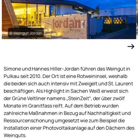
© Weingut Jordan
Simone und Hannes Hiller-Jordan führen das Weingut in
Pulkau seit 2010. Der Ort ist eine Rotweininsel, weshalb
die beiden sich auch intensiv mit Zweigelt und St. Laurent
beschäftigen. Als Highlight in Sachen Weiß erweist sich
der Grüne Veltliner namens „SteinZeit“, der über zwölf
Monate im Granitfass reift. Auf dem Betrieb wurden
zahlreiche Maßnahmen in Bezug auf Nachhaltigkeit und
Ressourcenschonung umgesetzt wie zum Beispiel die
Installation einer Photovoltaikanlage auf den Dächern des
Weinguts.