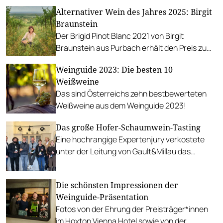
Alternativer Wein des Jahres 2025: Birgit
Braunstein
Der Brigid Pinot Blanc 2021 von Birgit
Braunstein aus Purbach erhält den Preis zum
alternativen Wein des Jahres.
Weinguide 2023: Die besten 10
Weißweine
Das sind Österreichs zehn bestbewerteten
Weißweine aus dem Weinguide 2023!
Das große Hofer-Schaumwein-Tasting
Eine hochrangige Expertenjury verkostete
unter der Leitung von Gault&Millau das
Schaumwein-Sortiment der beliebten
Supermarktkette.
Die schönsten Impressionen der
Weinguide-Präsentation
Fotos von der Ehrung der Preisträger*innen
im Hoxton Vienna Hotel sowie von der