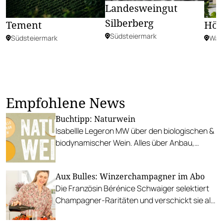
Landesweingut
Silberberg
Tement
Hög
Südsteiermark
Südsteiermark
Wac
Empfohlene News
Buchtipp: Naturwein
Isabellle Legeron MW über den biologischen &
biodynamischer Wein. Alles über Anbau,
Herstellung, Sorten & Produzenten. Mit
Portraits von über 140 Naturweinen aus den
Aux Bulles: Winzerchampagner im Abo
wichtigsten Weingebieten der Welt
Die Französin Bérénice Schwaiger selektiert
Champagner-Raritäten und verschickt sie als
prickelnde Flaschenpost.