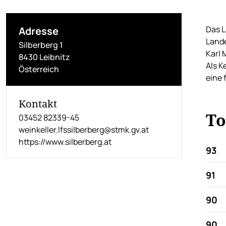
Das L
Adresse
Lande
Silberberg 1
Karl 
8430 Leibnitz
Als K
Österreich
eine 
Kontakt
To
03452 82339-45
weinkeller.lfssilberberg@stmk.gv.at
https://www.silberberg.at
93
91
90
90