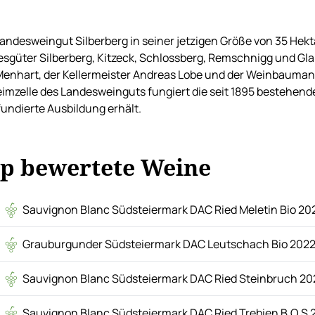
andesweingut Silberberg in seiner jetzigen Größe von 35 He
sgüter Silberberg, Kitzeck, Schlossberg, Remschnigg und Gla
Menhart, der Kellermeister Andreas Lobe und der Weinbaumana
eimzelle des Landesweinguts fungiert die seit 1895 bestehen
fundierte Ausbildung erhält.
p bewertete Weine
Sauvignon Blanc Südsteiermark DAC Ried Meletin Bio 20
Grauburgunder Südsteiermark DAC Leutschach Bio 202
Sauvignon Blanc Südsteiermark DAC Ried Steinbruch 20
Sauvignon Blanc Südsteiermark DAC Ried Trebien B.O.S 