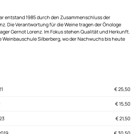
ktar entstand 1985 durch den Zusammenschluss der
nz. Die Verantwortung für die Weine tragen der Önologe
ger Gernot Lorenz. Im Fokus stehen Qualität und Herkunft.
de Weinbauschule Silberberg, wo der Nachwuchs bis heute
21
€ 25,50
2
€ 15,50
23
€ 21,50
2019
€ 30,50