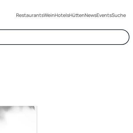
Restaurants
Wein
Hotels
Hütten
News
Events
Suche