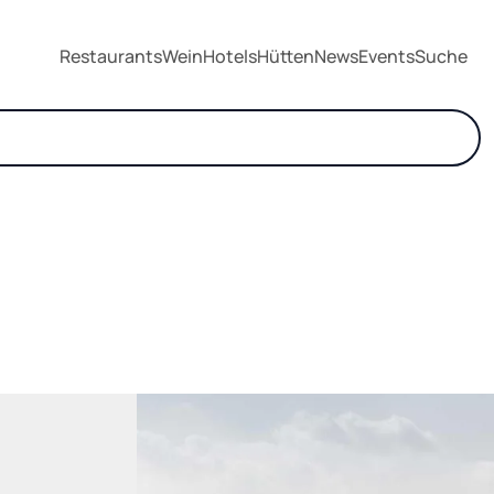
Restaurants
Wein
Hotels
Hütten
News
Events
Suche