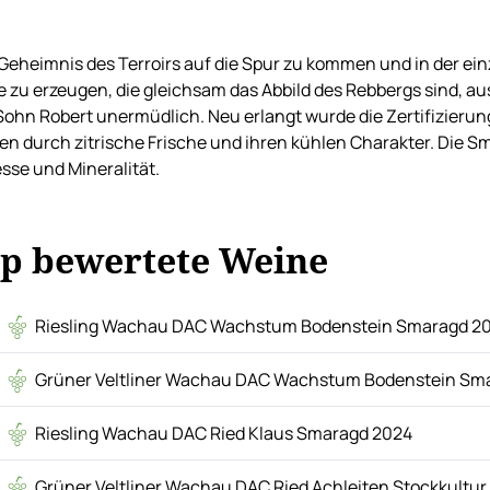
eheimnis des Terroirs auf die Spur zu kommen und in der e
 zu erzeugen, die gleichsam das Abbild des Rebbergs sind, a
Sohn Robert unermüdlich. Neu erlangt wurde die Zertifizierun
en durch zitrische Frische und ihren kühlen Charakter. Die
sse und Mineralität.
p bewertete Weine
Riesling Wachau DAC Wachstum Bodenstein Smaragd 2
Grüner Veltliner Wachau DAC Wachstum Bodenstein Sm
Riesling Wachau DAC Ried Klaus Smaragd 2024
Grüner Veltliner Wachau DAC Ried Achleiten Stockkultu