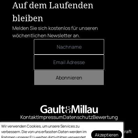
Auf dem Laufenden
bleiben
Melden Sie sich kostenlos für unseren
wöchentlichen Newsletter an.
Abonnieren
Kontakt
Impressum
Datenschutz
Bewertung
Logo-Downloads
Wir verwenden Cookies, um unsere Services zu
© Gault & Millau
Made with ❤️ by bitcraft
verbessern. Die von uns erfassten Daten werden im
Akzeptieren
Rahmen unserer EU-weiten Aktivitäten verwendet.