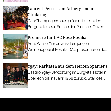
geht nach Bordeaux.
Laurent-Perrier am Arlberg und in
Ottakring
Das Champagnerhaus präsentierte in den
Bergen die neue Edition der Prestige-Cuvée
Grand Siècle und unterstützte die
Premiere für DAC Rosé Rosalia
Genussmesse in Wien.
Acht Winzer*innen aus dem jungen
Weinbaugebiet Rosalia DAC präsentieren den
ersten Roséwein Österreichs mit DAC-
Status.
Ygay: Raritäten aus dem Herzen Spaniens
Castillo Ygay-Verkostung im Burgvital Hotel in
Oberlech bis ins Jahr 1968 zurück. Star des
Abends war ein weißer Rioja!