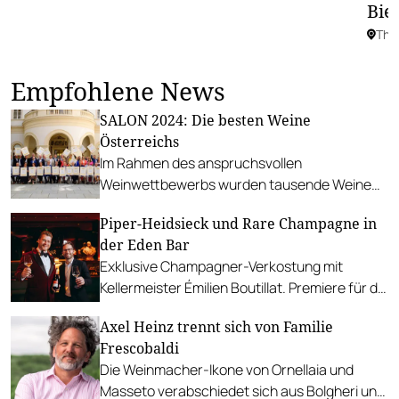
Bie
The
Empfohlene News
SALON 2024: Die besten Weine
Österreichs
Im Rahmen des anspruchsvollen
Weinwettbewerbs wurden tausende Weine
verkostet, wovon schließlich 29 SALON-
Piper-Heidsieck und Rare Champagne in
Sieger*innen hervorgingen.
der Eden Bar
Exklusive Champagner-Verkostung mit
Kellermeister Émilien Boutillat. Premiere für die
einzigartige Cuvée "Essentiel by Eden Bar".
Axel Heinz trennt sich von Familie
Frescobaldi
Die Weinmacher-Ikone von Ornellaia und
Masseto verabschiedet sich aus Bolgheri und