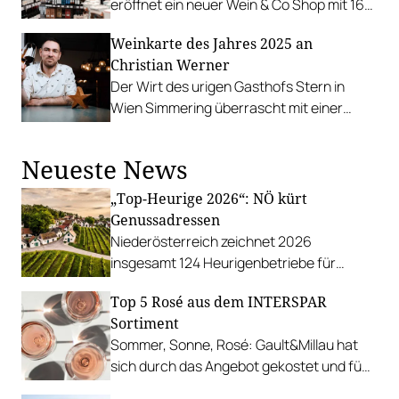
eröffnet ein neuer Wein & Co Shop mit 160
Quadratmetern Ladenfläche.
Weinkarte des Jahres 2025 an
Christian Werner
Der Wirt des urigen Gasthofs Stern in
Wien Simmering überrascht mit einer
Weinkarte mit enormer Tiefe.
Neueste News
„Top-Heurige 2026“: NÖ kürt
Genussadressen
Niederösterreich zeichnet 2026
insgesamt 124 Heurigenbetriebe für
höchste Qualität und Gastlichkeit aus.
Top 5 Rosé aus dem INTERSPAR
Sortiment
Sommer, Sonne, Rosé: Gault&Millau hat
sich durch das Angebot gekostet und fünf
Favoriten für Urlaub im Glas gefunden.