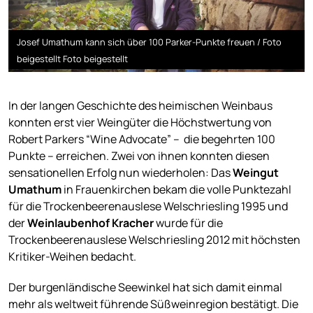
Josef Umathum kann sich über 100 Parker-Punkte freuen / Foto
beigestellt Foto beigestellt
In der langen Geschichte des heimischen Weinbaus
konnten erst vier Weingüter die Höchstwertung von
Robert Parkers “Wine Advocate” – die begehrten 100
Punkte – erreichen. Zwei von ihnen konnten diesen
sensationellen Erfolg nun wiederholen: Das
Weingut
Umathum
in Frauenkirchen bekam die volle Punktezahl
für die Trockenbeerenauslese Welschriesling 1995 und
der
Weinlaubenhof Kracher
wurde für die
Trockenbeerenauslese Welschriesling 2012 mit höchsten
Kritiker-Weihen bedacht.
Der burgenländische Seewinkel hat sich damit einmal
mehr als weltweit führende Süßweinregion bestätigt. Die