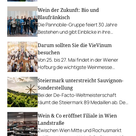
Wettbewerb der Einzelverkostung stellt.
Wein der Zukunft: Bio und
Blaufränkisch
Die Pannobile-Gruppe feiert 30 Jahre
Bestehen und gibt Einblicke in ihre
Zukunftspläne.
Darum sollten Sie die VieVinum
besuchen
Von 25. bis 27. Mai findet in der Wiener
Hofburg die wichtigste Weinmesse
Österreichs statt, wir haben die Highlights.
Steiermark unterstreicht Sauvignon-
Sonderstellung
Bei der De-Facto-Weltmeisterschaft
räumt die Steiermark 89 Medaillen ab. Der
Gesamtsieg geht überraschenderweise
Wein & Co eröffnet Filiale in Wien
nach Chile.
Landstraße
Zwischen Wien Mitte und Rochusmarkt