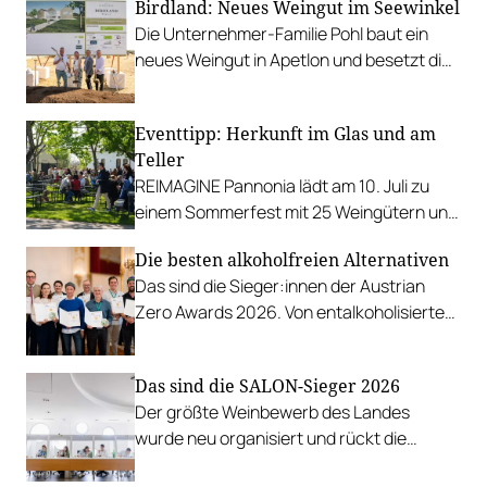
Birdland: Neues Weingut im Seewinkel
Die Unternehmer-Familie Pohl baut ein
neues Weingut in Apetlon und besetzt die
Schlüsselpositionen hochkarätig.
Eventtipp: Herkunft im Glas und am
Teller
REIMAGINE Pannonia lädt am 10. Juli zu
einem Sommerfest mit 25 Weingütern und
authentischer Kulinarik in das Bio-Landgut
Die besten alkoholfreien Alternativen
Esterhazy.
Das sind die Sieger:innen der Austrian
Zero Awards 2026. Von entalkoholisierten
Weinen über Traubensaft und Verjus bis
zu Proxies.
Das sind die SALON-Sieger 2026
Der größte Weinbewerb des Landes
wurde neu organisiert und rückt die
Rebsorten wieder mehr in den